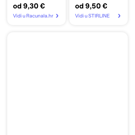
od 9,30 €
od 9,50 €
crvena
crvena
Vidi u Racunala.hr
Vidi u STIRLINE