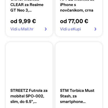
CLEAR za Realme
iPhone s
GT Neo 3,
novčanikom, crna
silikonska, prozirna
od 9,99 €
od 77,00 €
Vidi u Mall.hr
Vidi u eKupi
STREETZ Futrola za
STM Torbica Must
mobitel SPO-002,
Stash, za
slim, do 6.5",
smartphone
reflektirajući, crni
dodatke, crna