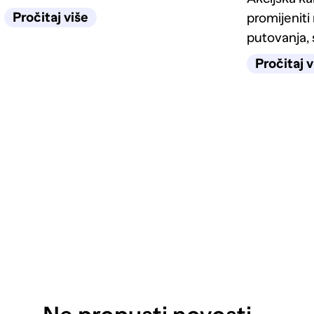
rekreativce, hobiste i profesionalce.
Pročitaj više
promijeniti
putovanja,
avanture. 
Pročitaj v
Action 5 P