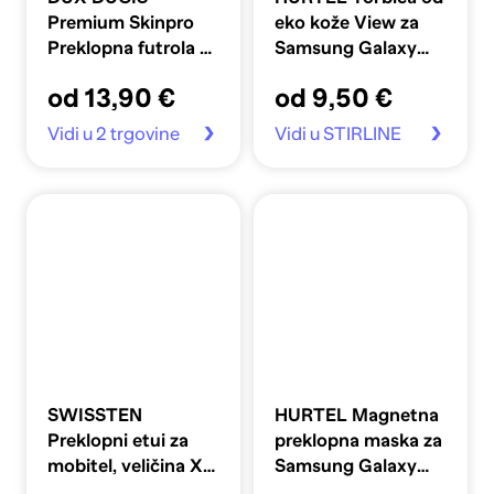
Premium Skinpro
eko kože View za
Preklopna futrola za
Samsung Galaxy
Xiaomi Poco M4
A16 / A16 5G, crna
od 13,90 €
od 9,50 €
Pro 5G/Note 11 5G
Plava
Vidi u 2 trgovine
Vidi u STIRLINE
SWISSTEN
HURTEL Magnetna
Preklopni etui za
preklopna maska za
mobitel, veličina XL,
Samsung Galaxy
158 x 80mm, tekstil,
A16 / A16 5G,