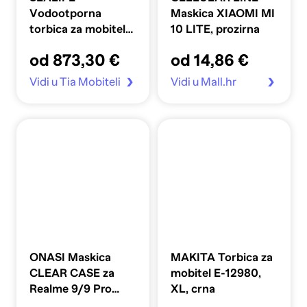
Vodootporna
Maskica XIAOMI MI
torbica za mobitel
10 LITE, prozirna
SPORTDIVER
od 873,30 €
od 14,86 €
ULTRA PRO SL406
Vidi u Tia Mobiteli
Vidi u Mall.hr
ONASI Maskica
MAKITA Torbica za
CLEAR CASE za
mobitel E-12980,
Realme 9/9 Pro
XL, crna
Plus, prozirna,