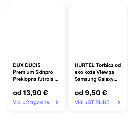
DUX DUCIS
HURTEL Torbica od
Premium Skinpro
eko kože View za
Preklopna futrola za
Samsung Galaxy
Xiaomi Poco M4
A16 / A16 5G, crna
od 13,90 €
od 9,50 €
Pro 5G/Note 11 5G
Plava
Vidi u 2 trgovine
Vidi u STIRLINE