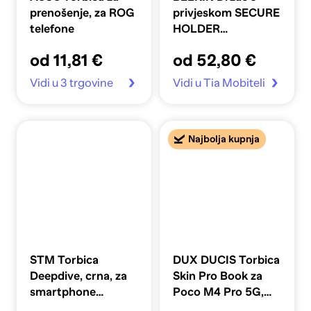
prenošenje, za ROG
privjeskom SECURE
telefone
HOLDER
MSC015BTBK,
od 11,81 €
od 52,80 €
vodootporan, crni
Vidi u 3 trgovine
Vidi u Tia Mobiteli
Najbolja kupnja
STM Torbica
DUX DUCIS Torbica
Deepdive, crna, za
Skin Pro Book za
smartphone
Poco M4 Pro 5G,
dodatke
crna