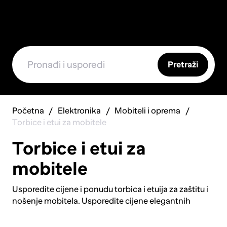
Pretraži
Početna
Elektronika
Mobiteli i oprema
Torbice i etui za mobitele
Torbice i etui za
mobitele
Usporedite cijene i ponudu torbica i etuija za zaštitu i
nošenje mobitela. Usporedite cijene elegantnih
kožnih futrola i sportskih vodootpornih torbica.
Istražite slim etuije s prostorom za kartice i gotovinu.