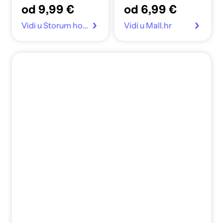
od 9,99 €
od 6,99 €
Sport armband
Vidi u Storum home
Vidi u Mall.hr