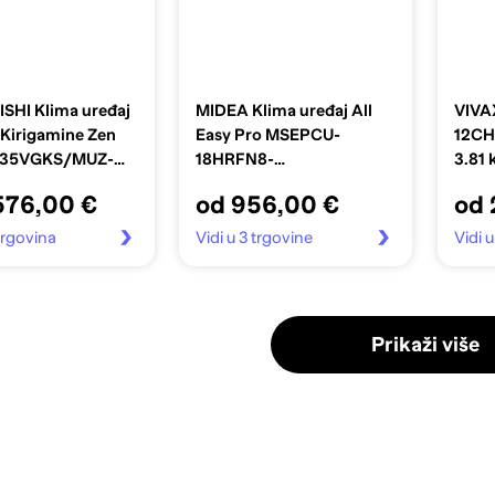
SHI Klima uređaj
MIDEA Klima uređaj All
VIVAX
 Kirigamine Zen
Easy Pro MSEPCU-
12CH
F35VGKS/MUZ-
18HRFN8-
3.81
 3,5 kW, srebrna
QRD0GW/MOX430-
576,00 €
od 956,00 €
od 
18HFN8-QRD0GW, 5,0
kW
 trgovina
Vidi u 3 trgovine
Vidi 
Prikaži više