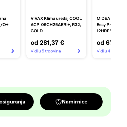
rna
VIVAX Klima uređaj COOL
MIDEA Klima ur
I/O+
ACP-09CH25AERI+, R32,
Easy Pro MSEP
GOLD
12HRFN8-QR
MOX330-12HF
od 281,37 €
od 677,94
QRD6GW(GA), 
Vidi u 5 trgovina
Vidi u 4 trgovin
osiguranja
Namirnice