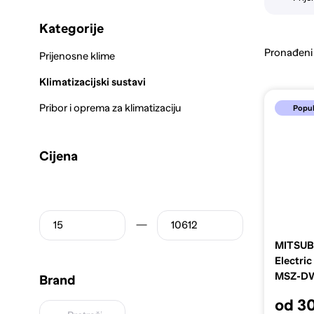
sustav za ugodnu atmosferu tijekom cijele godine.
Kategorije
Pronađeni
Prijenosne klime
Klimatizacijski sustavi
Pribor i oprema za klimatizaciju
Popu
Cijena
MITSUBI
Electric
MSZ-D
Brand
DW35VF
od 3