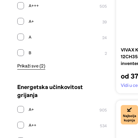
A+++
505
A+
39
A
24
VIVAX K
B
2
12CH35A
invente
Prikaži sve (2)
od 3
Vidi u c
Energetska učinkovitost
grijanja
A+
905
Najbolja
kupnja
A++
534