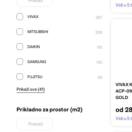
Vidi u 5
VIVAX
267
MITSUBISHI
208
DAIKIN
181
SAMSUNG
135
FUJITSU
98
VIVAX K
Prikaži sve (41)
ACP-09
GOLD
od 28
Prikladno za prostor (m2)
Vidi u 5