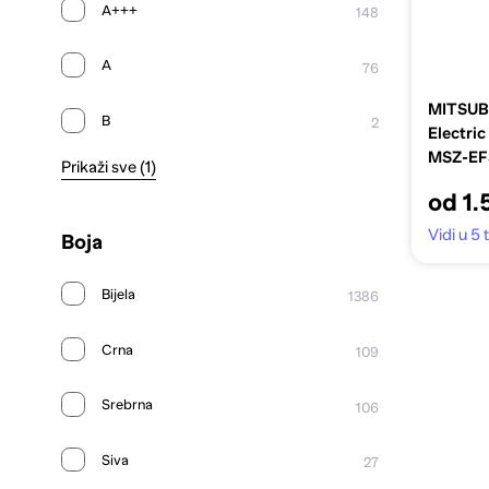
A+++
148
A
76
MITSUBI
B
2
Electric
MSZ-E
Prikaži sve (1)
EF35VG,
od 1.
Vidi u 5
Boja
Bijela
1386
Crna
109
Srebrna
106
Siva
27