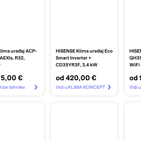
lima uređaj ACP-
HISENSE Klima uređaj Eco
HISE
EXIs, R32,
Smart Inverter +
QH3
r
CD35YR3F, 3,4 kW
WiFi
75,00 €
od 420,00 €
od 
entar tehnike
Vidi u KLIMA KONCEPT
Vidi