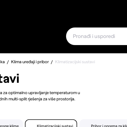
e
aka
Klima uređaji i pribor
Klimatizacijski sustavi
tavi
va za optimalno upravljanje temperaturom u
h multi-split rješenja za više prostorija.
a hlađenja/grijanja. Pronađite klima uređaje s
ijte sustave s naprednim filtracijskim opcijama
klime s Wi-Fi kontrolom i inteligentnim senzorima
ili veliku kuću, pronađite idealan klimatizacijski
enosne klime
Klimatizacijski sustavi
Pribor i oprema za kl