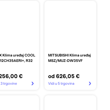
X Klima uređaj COOL
MITSUBISHI Klima uređaj
12CH35AERI+, R32
MSZ/MUZ-DW35VF
256,00 €
od 626,05 €
u 3 trgovine
Vidi u 5 trgovina