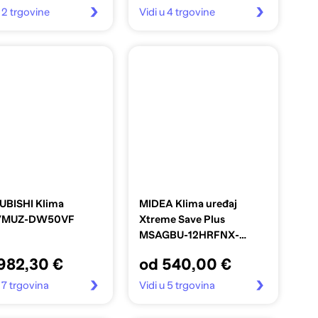
u 2 trgovine
Vidi u 4 trgovine
UBISHI Klima
MIDEA Klima uređaj
/MUZ-DW50VF
Xtreme Save Plus
MSAGBU-12HRFNX-
QRD0GW MOX102-
982,30 €
od 540,00 €
12HFN8-GH, 3,5 kW
u 7 trgovina
Vidi u 5 trgovina