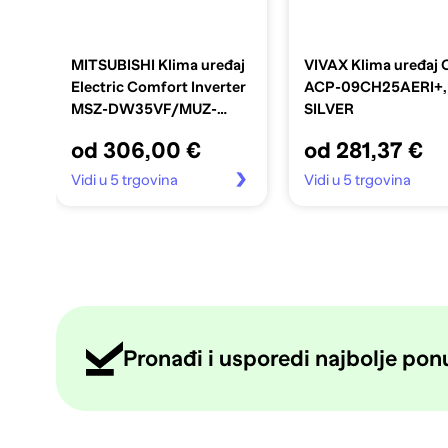
MITSUBISHI Klima uređaj
VIVAX Klima uređaj
Electric Comfort Inverter
ACP-09CH25AERI+,
MSZ-DW35VF/MUZ-
SILVER
DW35VF, 3,4 kW
od 306,00 €
od 281,37 €
Vidi u 5 trgovina
Vidi u 5 trgovina
Pronađi i usporedi najbolje ponud