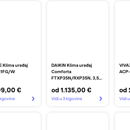
 Klima uređaj
DAIKIN Klima uređaj
VIVA
R1FG/W
Comforta
ACP-
FTXP35N/RXP35N, 3,5
kW
99,00 €
od 1.135,00 €
od 
 trgovine
Vidi u 3 trgovine
Vidi 