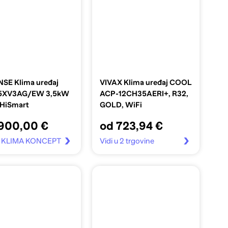
NSE Klima uređaj
VIVAX Klima uređaj COOL
5XV3AG/EW 3,5kW
ACP-12CH35AERI+, R32,
 HiSmart
GOLD, WiFi
900,00 €
od 723,94 €
 u KLIMA KONCEPT
Vidi u 2 trgovine