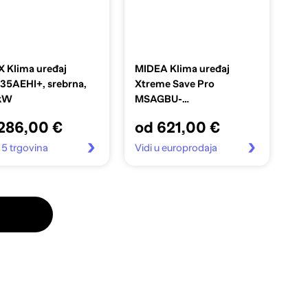
 Klima uređaj
MIDEA Klima uređaj
35AEHI+, srebrna,
Xtreme Save Pro
 kW
MSAGBU-
09HRFN8/MOX230-
286,00 €
od 621,00 €
09HFN8, 2,6 kW, Wi-Fi
Carbon
u 5 trgovina
Vidi u europrodaja