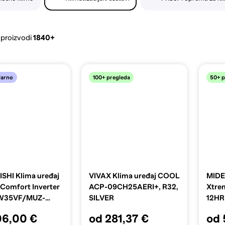
 proizvodi
1840+
100+ pregleda
50+ p
larno
SHI Klima uređaj
VIVAX Klima uređaj COOL
MIDE
 Comfort Inverter
ACP-09CH25AERI+, R32,
Xtre
W35VF/MUZ-
SILVER
12HR
, 3,4 kW
QRD
06,00 €
od 281,37 €
od 
12H