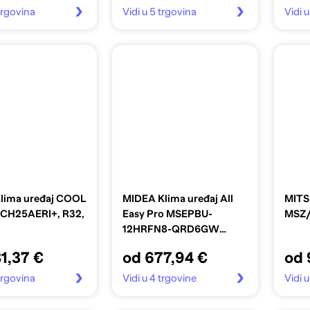
 trgovina
Vidi u 5 trgovina
Vidi 
lima uređaj COOL
MIDEA Klima uređaj All
MITS
CH25AERI+, R32,
Easy Pro MSEPBU-
MSZ
12HRFN8-QRD6GW
MOX330-12HFN8-
1,37 €
od 677,94 €
od 
QRD6GW(GA), 3,5 kW
 trgovina
Vidi u 4 trgovine
Vidi 