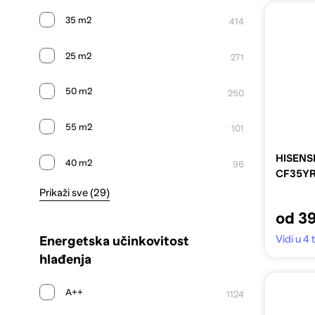
35 m2
414
25 m2
271
50 m2
250
55 m2
101
HISENSE
40 m2
96
CF35Y
Prikaži sve (29)
od 3
Vidi u 4
Energetska učinkovitost
hlađenja
A++
1124