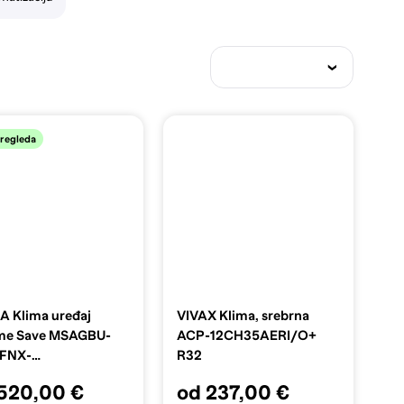
regleda
A Klima uređaj
VIVAX Klima, srebrna
me Save MSAGBU-
ACP-12CH35AERI/O+
FNX-
R32
OGW/MOX102-
520,00 €
od 237,00 €
FN8-QRDOGW