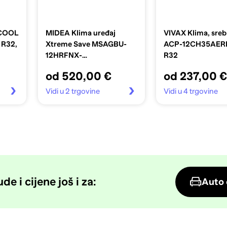
 COOL
MIDEA Klima uređaj
VIVAX Klima, sreb
 R32,
Xtreme Save MSAGBU-
ACP-12CH35AER
12HRFNX-
R32
QRDOGW/MOX102-
od 520,00 €
od 237,00 €
12HFN8-QRDOGW
Vidi u 2 trgovine
Vidi u 4 trgovine
e i cijene još i za:
Auto 