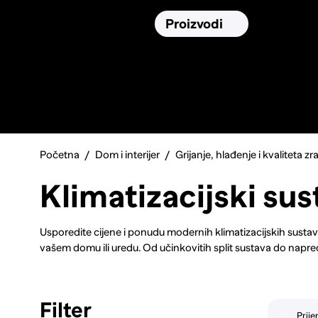
Osiguranja
Proizvodi
Namirnic
Pronađi, usporedi i donesi
najbolju
odluku o kupnji.
Početna
Dom i interijer
Grijanje, hlađenje i kvaliteta zr
Klimatizacijski sus
Usporedite cijene i ponudu modernih klimatizacijskih susta
vašem domu ili uredu. Od učinkovitih split sustava do napredni
Usporedite modele različitih energetskih razreda i kapacitet
inverterskom tehnologijom za uštedu energije i tihi rad. Otkr
poput HEPA i ionizatora za zdraviji zrak. Istražite pametne 
Filter
za prilagodbu rada. Bez obzira tražite li rješenje za mali stan 
Prij