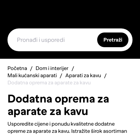
Pretraži
Početna
Dom i interijer
Mali kućanski aparati
Aparati za kavu
Dodatna oprema za aparate za kavu
Dodatna oprema za
aparate za kavu
Usporedite cijene i ponudu kvalitetne dodatne
opreme za aparate za kavu. Istražite širok asortiman
pribora koji će poboljšati funkcionalnost vašeg