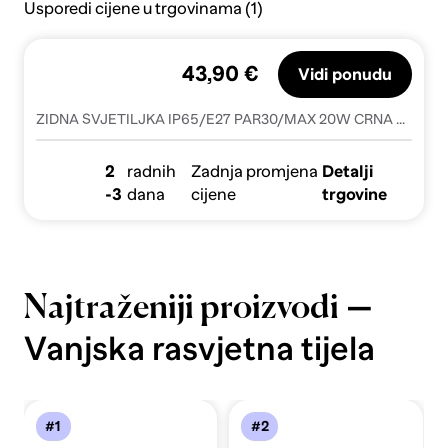
Usporedi cijene u trgovinama (1)
43,90 €
Vidi ponudu
ZIDNA SVJETILJKA IP65/E27 PAR30/MAX 20W CRNA DM67400D/B
2
radnih
Zadnja promjena
Detalji
-3
dana
cijene
trgovine
—
Najtraženiji proizvodi
Vanjska rasvjetna tijela
#1
#2