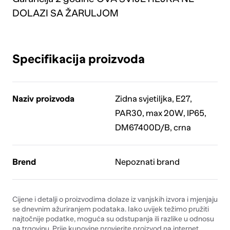
DOLAZI SA ŽARULJOM
Specifikacija proizvoda
Naziv proizvoda
Zidna svjetiljka, E27,
PAR30, max 20W, IP65,
DM67400D/B, crna
Brend
Nepoznati brand
Cijene i detalji o proizvodima dolaze iz vanjskih izvora i mjenjaju
se dnevnim ažuriranjem podataka. Iako uvijek težimo pružiti
najtočnije podatke, moguća su odstupanja ili razlike u odnosu
na trgovinu. Prije kupovine provjerite proizvod na internet