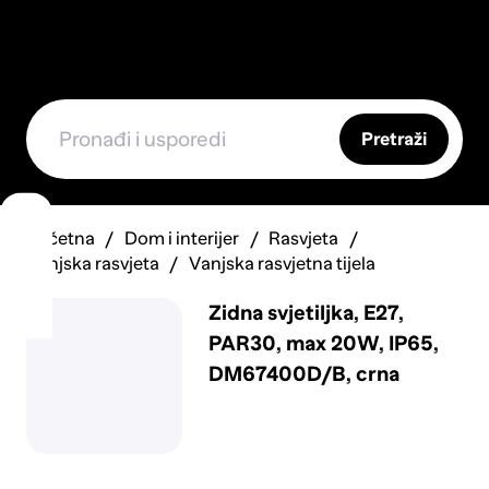
Pretraži
Početna
Dom i interijer
Rasvjeta
Vanjska rasvjeta
Vanjska rasvjetna tijela
Zidna svjetiljka, E27,
PAR30, max 20W, IP65,
DM67400D/B, crna