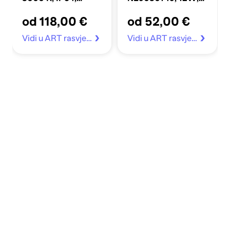
ID322704, boja
469 lm, 220-240 V,
od 118,00 €
od 52,00 €
kave
IP65, 3000 K, crna
Vidi u ART rasvjeta
Vidi u ART rasvjeta