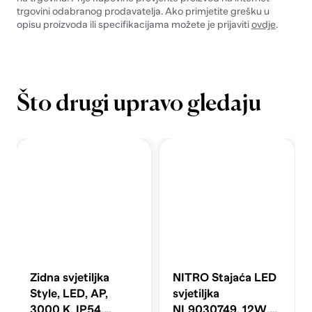
trgovini odabranog prodavatelja. Ako primjetite grešku u
opisu proizvoda ili specifikacijama možete je prijaviti
ovdje
.
Što drugi upravo gledaju
Zidna svjetiljka
NITRO Stajaća LED
Style, LED, AP,
svjetiljka
3000 K, IP54,
NL9030749, 12W,