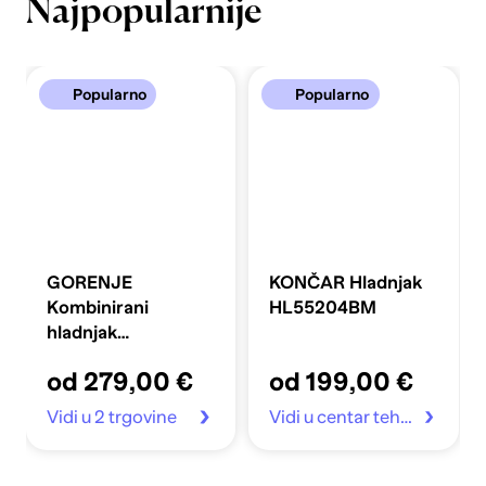
Najpopularnije
Popularno
Popularno
GORENJE
KONČAR Hladnjak
Kombinirani
HL55204BM
hladnjak
FLRK14EPS4
od 279,00 €
od 199,00 €
Vidi u 2 trgovine
Vidi u centar tehnike