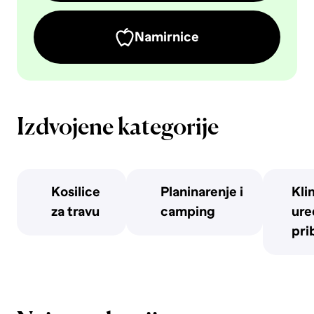
Namirnice
Izdvojene kategorije
Kosilice
Planinarenje i
Kli
za travu
camping
uređ
pri