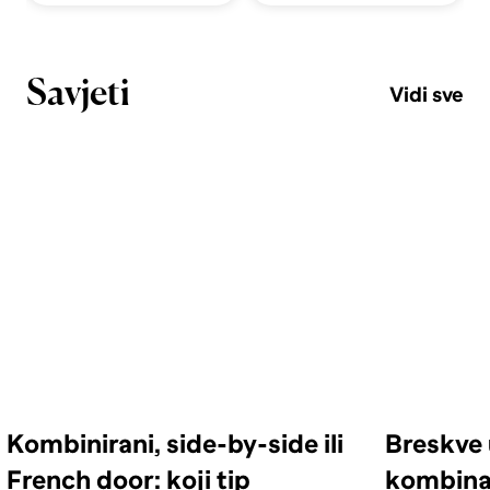
Savjeti
Vidi sve
Kombinirani, side-by-side ili
Breskve 
French door: koji tip
kombinac