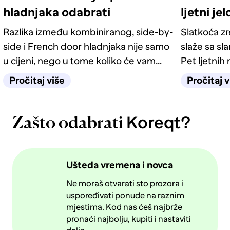
hladnjaka odabrati
ljetni je
Razlika između kombiniranog, side-by-
Slatkoća z
side i French door hladnjaka nije samo
slaže sa sl
u cijeni, nego u tome koliko će vam
Pet ljetnih 
život u kuhinji biti jednostavan
kategorije 
Pročitaj više
Pročitaj v
sljedećih deset godina.
Koreqt?
Zašto odabrati
Ušteda vremena i novca
Ne moraš otvarati sto prozora i
uspoređivati ponude na raznim
mjestima. Kod nas ćeš najbrže
pronaći najbolju, kupiti i nastaviti