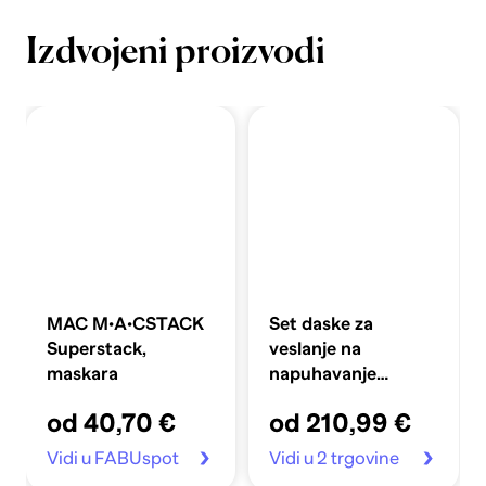
Izdvojeni proizvodi
MAC M·A·CSTACK
Set daske za
Superstack,
veslanje na
maskara
napuhavanje
360x81x10 cm,
od 40,70 €
od 210,99 €
plavi
Vidi u FABUspot
Vidi u 2 trgovine