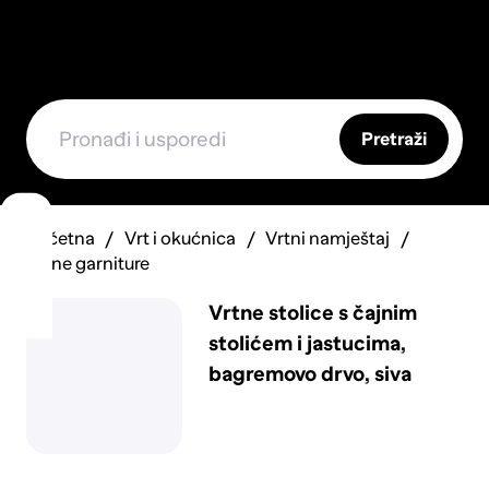
Pretraži
Početna
Vrt i okućnica
Vrtni namještaj
Vrtne garniture
Vrtne stolice s čajnim
stolićem i jastucima,
bagremovo drvo, siva