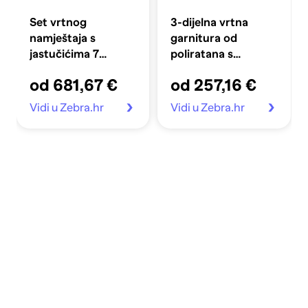
Set vrtnog
3-dijelna vrtna
namještaja s
garnitura od
jastučićima 7
poliratana s
komada, poliratan,
jastucima crna
od 681,67 €
od 257,16 €
bež
Vidi u Zebra.hr
Vidi u Zebra.hr