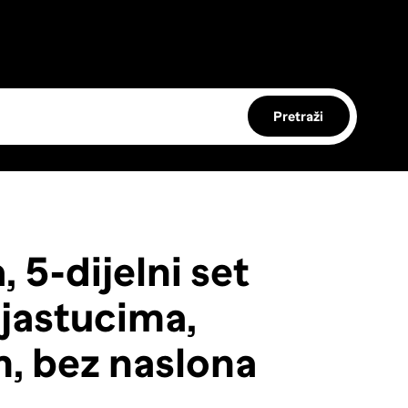
Pretraži
 5-dijelni set
 jastucima,
m, bez naslona