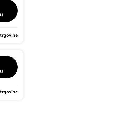
u
 trgovine
u
 trgovine