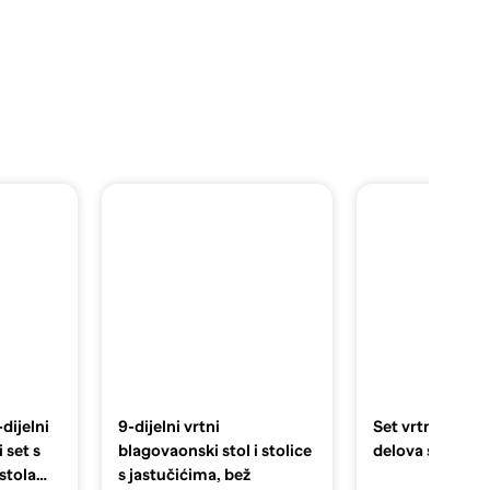
dijelni
9-dijelni vrtni
Set vrtnih sofa
 set s
blagovaonski stol i stolice
delova s jastuci
stola
s jastučićima, bež