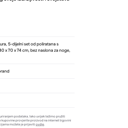
ura, 5-dijelni set od poliratana s
140 x 70 x 74 cm, bez naslona za noge,
brand
žuriranjem podataka. Iako uvijek težimo pružiti
e kupovine provjerite proizvod na internet trgovini
ijama možete je prijaviti
ovdje
.