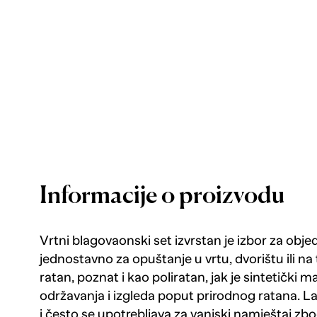
Informacije o proizvodu
Vrtni blagovaonski set izvrstan je izbor za obje
jednostavno za opuštanje u vrtu, dvorištu ili na te
ratan, poznat i kao poliratan, jak je sintetički 
održavanja i izgleda poput prirodnog ratana. La
i često se upotrebljava za vanjski namještaj zbog 