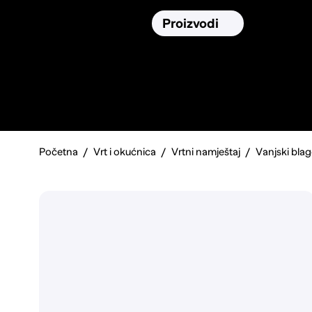
Osiguranja
Proizvodi
Namirnic
Pronađi, usporedi i donesi
najbolju
odluku o kupnji.
Početna
Vrt i okućnica
Vrtni namještaj
Vanjski bla