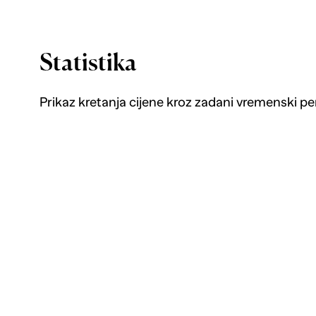
jastučićima 4 kom
antracit poliratan
Statistika
Prikaz kretanja cijene kroz zadani vremenski pe