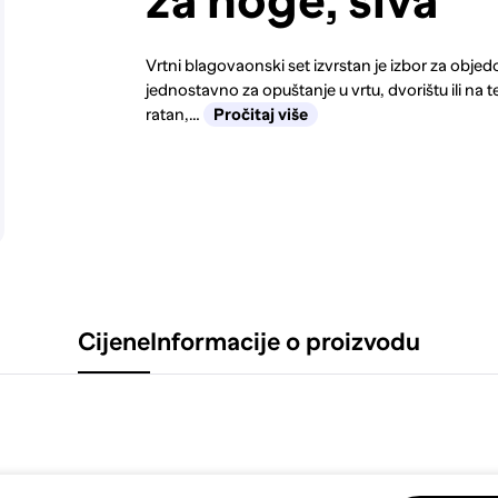
za noge, siva
Vrtni blagovaonski set izvrstan je izbor za obje
jednostavno za opuštanje u vrtu, dvorištu ili na ter
ratan,…
Pročitaj više
Cijene
Informacije o proizvodu