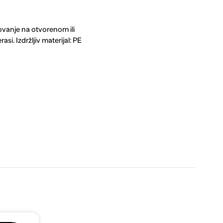
dovanje na otvorenom ili
asi. Izdržljiv materijal: PE