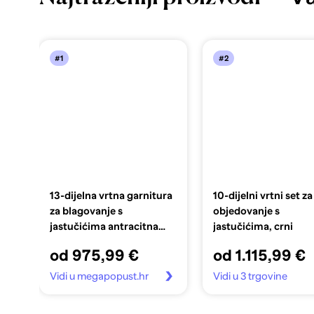
#1
#2
13-dijelna vrtna garnitura
10-dijelni vrtni set za
za blagovanje s
objedovanje s
jastučićima antracitna
jastučićima, crni
poliratan, Vrtni stol
od 975,99 €
od 1.115,99 €
antracit 200x100x73 cm
poliratan, Vrtni stol
Vidi u megapopust.hr
Vidi u 3 trgovine
antracit 150x100x73 cm
poliratan, Vrtne stolice s