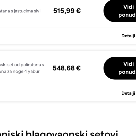
Vidi
515,99 €
atana s jastucima sivi
ponud
Detalji
Vidi
ski set od poliratana s
548,68 €
ponud
lona za noge 4 yabur
Detalji
njski blagovaonski setovi