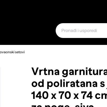
e
govaonski setovi
Vrtna garnitura,
od poliratana s
140 x 70 x 74 c