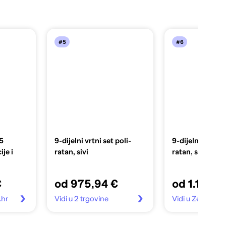
#5
#6
5
9-dijelni vrtni set poli-
9-dijelni vrtni s
ije i
ratan, sivi
ratan, sivi
€
od 975,94 €
od 1.169,1
.hr
Vidi u 2 trgovine
Vidi u Zebra.hr