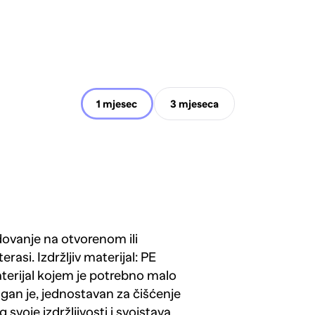
1 mjesec
3 mjeseca
dovanje na otvorenom ili
rasi. Izdržljiv materijal: PE
materijal kojem je potrebno malo
gan je, jednostavan za čišćenje
svoje izdržljivosti i svojstava