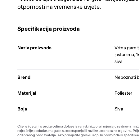
otpornosti na vremenske uvjete.
Specifikacija proizvoda
Naziv proizvoda
Vrtna garnit
jastucima, 
siva
Brend
Nepoznati 
Materijal
Poliester
Boja
Siva
Cijene i detalji o proizvodima dolaze iz vanjskih izvora i mjenjaju se dnevnim a
najtočnije podatke, moguća su odstupanja ili razlike u odnosu na trgovinu. Prij
odabranog prodavatelja. Ako primjetite grešku u opisu proizvoda ili specifikac