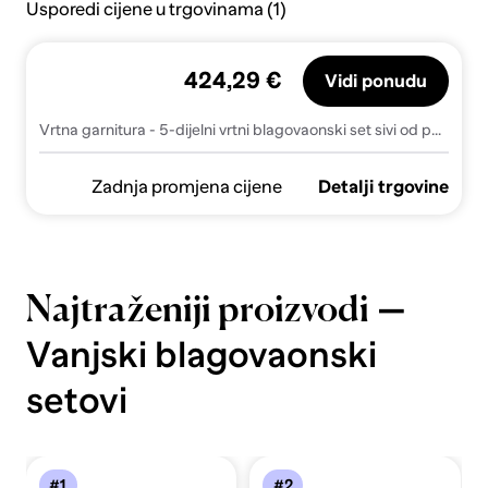
Usporedi cijene u trgovinama (1)
424,29 €
Vidi ponudu
Vrtna garnitura - 5-dijelni vrtni blagovaonski set sivi od poliratana - Siva 80 x 80 x 74 cm 4
Zadnja promjena cijene
Detalji trgovine
—
Najtraženiji proizvodi
Vanjski blagovaonski
setovi
#1
#2