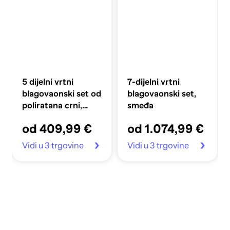
5 dijelni vrtni
7-dijelni vrtni
blagovaonski set od
blagovaonski set,
poliratana crni,
smeđa
dužina stola 80 cm
od 409,99 €
od 1.074,99 €
Vidi u 3 trgovine
Vidi u 3 trgovine