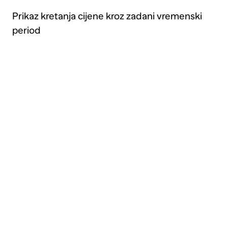
4 kom antracit
Prikaz kretanja cijene kroz zadani vremenski
poliratan
period