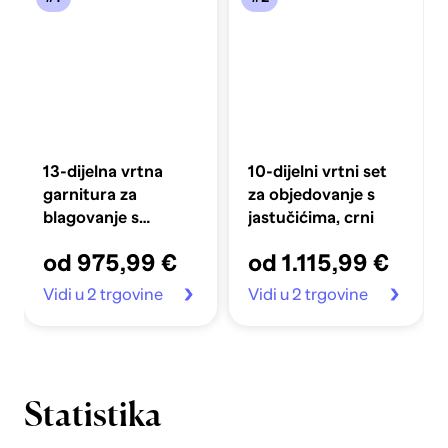
13-dijelna vrtna
10-dijelni vrtni set
garnitura za
za objedovanje s
blagovanje s
jastučićima, crni
jastučićima
od 975,99 €
od 1.115,99 €
antracitna
poliratan, Vrtni stol
Vidi u 2 trgovine
Vidi u 2 trgovine
antracit
200x100x73 cm
poliratan, Vrtni stol
antracit
150x100x73 cm
Statistika
poliratan, Vrtne
stolice s jastučićima