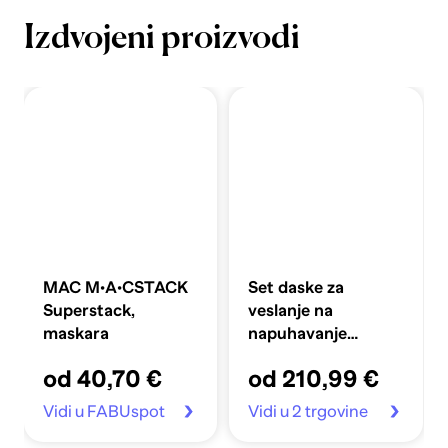
Izdvojeni proizvodi
MAC M·A·CSTACK
Set daske za
Superstack,
veslanje na
maskara
napuhavanje
360x81x10 cm,
od 40,70 €
od 210,99 €
plavi
Vidi u FABUspot
Vidi u 2 trgovine