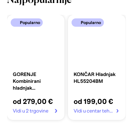
Najpopularnije
Popularno
Popularno
GORENJE
KONČAR Hladnjak
Kombinirani
HL55204BM
hladnjak
FLRK14EPS4
od 279,00 €
od 199,00 €
Vidi u 2 trgovine
Vidi u centar tehnike