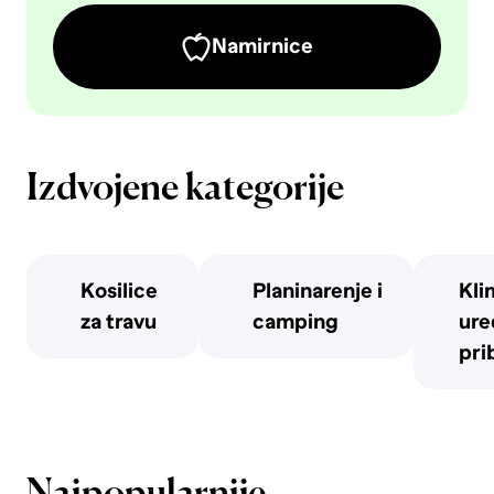
Namirnice
Izdvojene kategorije
Kosilice
Planinarenje i
Kli
za travu
camping
uređ
pri