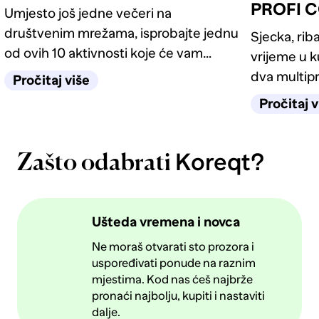
PROFI C
Umjesto još jedne večeri na
društvenim mrežama, isprobajte jednu
Sjecka, riba
od ovih 10 aktivnosti koje će vam
vrijeme u 
pomoći da se opustite, zabavite i
dva multip
Pročitaj više
barem nakratko zaboravite na ekran.
pronaći mod
Pročitaj v
Koreqt?
Zašto odabrati
Ušteda vremena i novca
Ne moraš otvarati sto prozora i
uspoređivati ponude na raznim
mjestima. Kod nas ćeš najbrže
pronaći najbolju, kupiti i nastaviti
dalje.