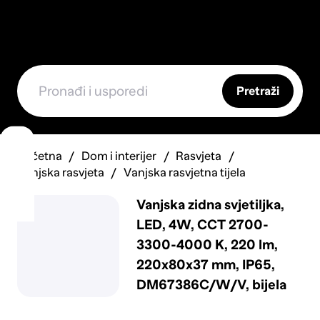
Pretraži
Početna
Dom i interijer
Rasvjeta
Vanjska rasvjeta
Vanjska rasvjetna tijela
Vanjska zidna svjetiljka,
LED, 4W, CCT 2700-
3300-4000 K, 220 lm,
220x80x37 mm, IP65,
DM67386C/W/V, bijela