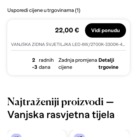
Usporedi cijene u trgovinama (1)
22,00 €
Vidi ponudu
VANJSKA ZIDNA SVJETILJKA LED 4W/2700K-3300K-4000K/220lm/220x80x37mm/IP65 BIJELA DM67386C/W/V
2
radnih
Zadnja promjena
Detalji
-3
dana
cijene
trgovine
—
Najtraženiji proizvodi
Vanjska rasvjetna tijela