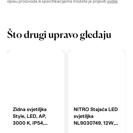
opisu proizvoda ili specifikacijama možete je prijaviti
ovdje
.
Što drugi upravo gledaju
Zidna svjetiljka
NITRO Stajaća LED
Style, LED, AP,
svjetiljka
3000 K, IP54,
NL9030749, 12W,
ID322704, boja
469 lm, 220-240 V,