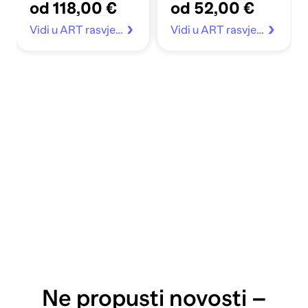
od 118,00 €
od 52,00 €
kave
IP65, 3000 K, crna
Vidi u ART rasvjeta
Vidi u ART rasvjeta
Ne propusti novosti –