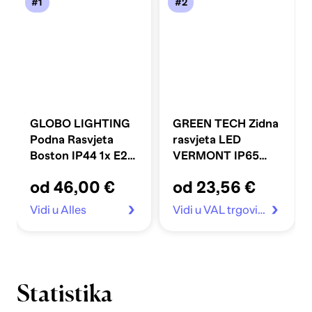
#1
#2
GLOBO LIGHTING
GREEN TECH Zidna
Podna Rasvjeta
rasvjeta LED
Boston IP44 1x E27
VERMONT IP65
23W 45 cm, bijela
6W 3000K, crna
od 46,00 €
od 23,56 €
Vidi u Alles
Vidi u VAL trgovina
Statistika