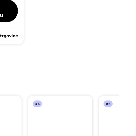
u
 trgovine
#5
#6