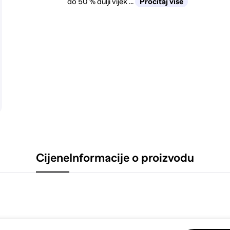
do 50 % dulji vijek ...
Pročitaj više
Cijene
Informacije o proizvodu