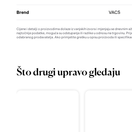
Brend
VACS
Cijene i detalji o proizvodima dolaze iz vanjskih izvora i mjenjaju se dnevnim a
najtočnije podatke, moguća su odstupanja ili razlike u odnosu na trgovinu. Prij
odabranog prodavatelja. Ako primjetite grešku u opisu proizvoda ili specifikac
Što drugi upravo gledaju