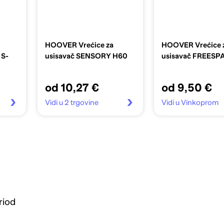
HOOVER Vrećice za
HOOVER Vrećice 
 S-
usisavač SENSORY H60
usisavač FREESP
od 10,27 €
od 9,50 €
Vidi u 2 trgovine
Vidi u Vinkoprom
riod