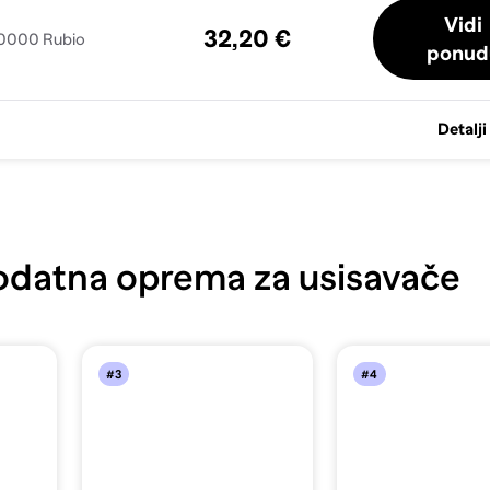
Vidi
32,20 €
90000 Rubio
ponud
Detalji
datna oprema za usisavače
#3
#4