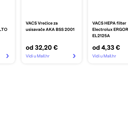
VACS Vrećice za
VACS HEPA filter
ALTO
usisavače AKA BSS 2001
Electrolux ERGO
EL2125A
od 32,20 €
od 4,33 €
Vidi u Mall.hr
Vidi u Mall.hr