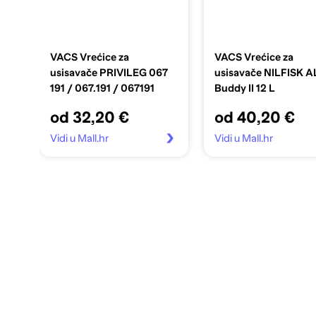
VACS Vrećice za
VACS Vrećice za
usisavače PRIVILEG 067
usisavače NILFISK 
191 / 067.191 / 067191
Buddy II 12 L
od 32,20 €
od 40,20 €
Vidi u Mall.hr
Vidi u Mall.hr