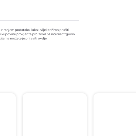
žuriranjem podataka. Iako uvijek težimo pružiti
e kupovine provjerite proizvod na internet trgovini
ijama možete je prijaviti
ovdje
.