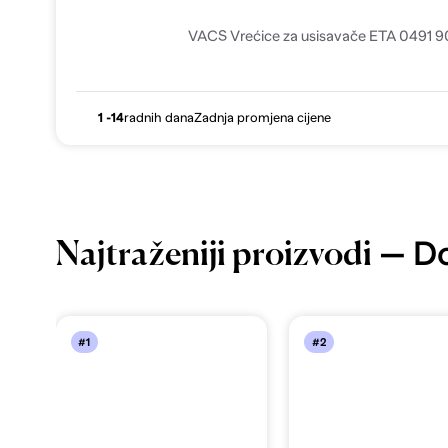
VACS Vrećice za usisavače ETA 0491 
1 -14
radnih dana
Zadnja promjena cijene
— Do
Najtraženiji proizvodi
#1
#2