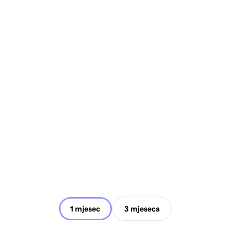
1 mjesec
3 mjeseca