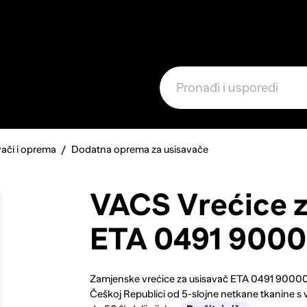
e
ači i oprema
Dodatna oprema za usisavače
VACS Vrećice z
ETA 0491 9000
Zamjenske vrećice za usisavač ETA 0491 90000
Češkoj Republici od 5-slojne netkane tkanine s v