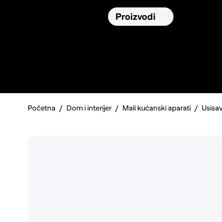
Osiguranja
Proizvodi
Namirnic
Pronađi, usporedi i donesi
najbolju
odluku o kupnji.
Početna
Dom i interijer
Mali kućanski aparati
Usisav