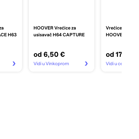
za
HOOVER Vrećice za
Vrećice za usis
ACE H63
usisavač H64 CAPTURE
HOOVER H64 
od 6,50 €
od 17,12 €
Vidi u Vinkoprom
Vidi u centar te