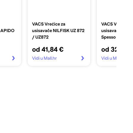
VACS Vrećice za
VACS Vrećice z
RAPIDO
usisavače NILFISK UZ 872
usisavače BRA
/ UZ872
Spesso
od 41,84 €
od 32,20 
Vidi u Mall.hr
Vidi u Mall.hr