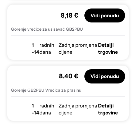
8,18 €
Vidi ponudu
Gorenje vrećice za usisavač GB2PBU
1
radnih
Zadnja promjena
Detalji
-14
dana
cijene
trgovine
8,40 €
Vidi ponudu
Gorenje GB2PBU Vrećica za prašinu
1
radnih
Zadnja promjena
Detalji
-14
dana
cijene
trgovine