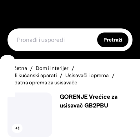
Pretraži
Početna
Dom i interijer
Mali kućanski aparati
Usisavači i oprema
Dodatna oprema za usisavače
GORENJE Vrećice za
usisavač GB2PBU
+1