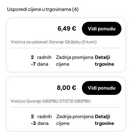
Usporedi cijene u trgovinama (4)
6,49 €
Vidi ponudu
Vrećica za usisavač Gorenje Gb2pbu (5 kom)
2
radnih
Zadnja promjena
Detalji
-7
dana
cijene
trgovine
8,00 €
Vidi ponudu
Vrećice Gorenje GB2PBU 570731 GB2PBU
2
radnih
Zadnja promjena
Detalji
-3
dana
cijene
trgovine