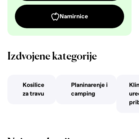
Namirnice
Izdvojene kategorije
Kosilice
Planinarenje i
Kli
za travu
camping
uređ
pri