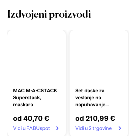
Izdvojeni proizvodi
MAC M·A·CSTACK
Set daske za
Superstack,
veslanje na
maskara
napuhavanje
360x81x10 cm,
od 40,70 €
od 210,99 €
plavi
Vidi u FABUspot
Vidi u 2 trgovine