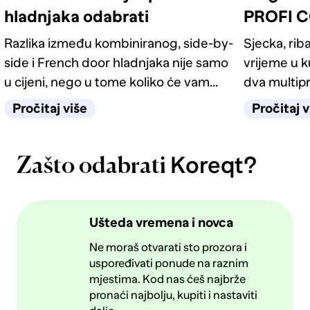
hladnjaka odabrati
PROFI C
Razlika između kombiniranog, side-by-
Sjecka, riba
side i French door hladnjaka nije samo
vrijeme u 
u cijeni, nego u tome koliko će vam
dva multip
život u kuhinji biti jednostavan
pronaći mod
Pročitaj više
Pročitaj v
sljedećih deset godina.
Koreqt?
Zašto odabrati
Ušteda vremena i novca
Ne moraš otvarati sto prozora i
uspoređivati ponude na raznim
mjestima. Kod nas ćeš najbrže
pronaći najbolju, kupiti i nastaviti