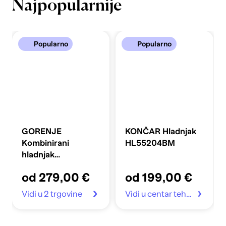
Najpopularnije
Popularno
Popularno
GORENJE
KONČAR Hladnjak
Kombinirani
HL55204BM
hladnjak
FLRK14EPS4
od 279,00 €
od 199,00 €
Vidi u 2 trgovine
Vidi u centar tehnike