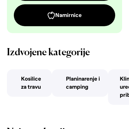
Namirnice
Izdvojene kategorije
Kosilice
Planinarenje i
Kli
za travu
camping
uređ
pri