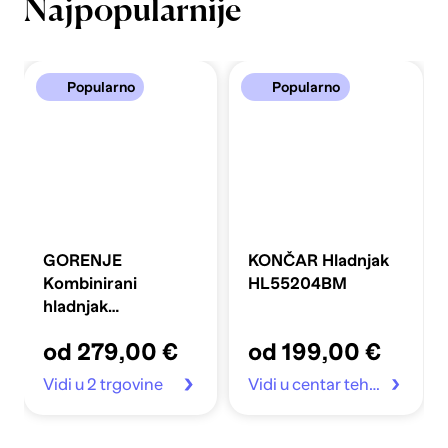
Najpopularnije
Popularno
Popularno
GORENJE
KONČAR Hladnjak
Kombinirani
HL55204BM
hladnjak
FLRK14EPS4
od 279,00 €
od 199,00 €
Vidi u 2 trgovine
Vidi u centar tehnike