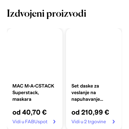
Izdvojeni proizvodi
MAC M·A·CSTACK
Set daske za
Superstack,
veslanje na
maskara
napuhavanje
360x81x10 cm,
od 40,70 €
od 210,99 €
plavi
Vidi u FABUspot
Vidi u 2 trgovine