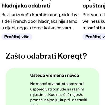
hladnjaka odabrati
opuštan
Razlika između kombiniranog, side-by-
Pretvorite t
side i French door hladnjaka nije samo
wellness ku
u cijeni, nego u tome koliko će vam
masažni ba
život u kuhinji biti jednostavan
odgovarati
Pročitaj više
Pročitaj v
sljedećih deset godina.
Koreqt?
Zašto odabrati
Ušteda vremena i novca
Ne moraš otvarati sto prozora i
uspoređivati ponude na raznim
mjestima. Kod nas ćeš najbrže
pronaći najbolju, kupiti i nastaviti