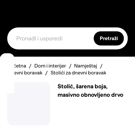
Pretraži
Početna
Dom i interijer
Namještaj
Dnevni boravak
Stolići za dnevni boravak
Stolić, šarena boja,
masivno obnovljeno drvo