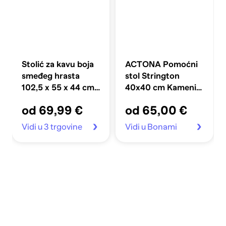
Stolić za kavu boja
ACTONA Pomoćni
smeđeg hrasta
stol Strington
102,5 x 55 x 44 cm
40x40 cm Kameni
od iverice
dekor
od 69,99 €
od 65,00 €
Vidi u 3 trgovine
Vidi u Bonami