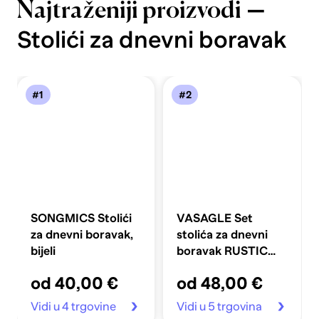
—
Najtraženiji proizvodi
Stolići za dnevni boravak
#1
#2
SONGMICS Stolići
VASAGLE Set
za dnevni boravak,
stolića za dnevni
bijeli
boravak RUSTIC
LNT14BX
od 40,00 €
od 48,00 €
Vidi u 4 trgovine
Vidi u 5 trgovina