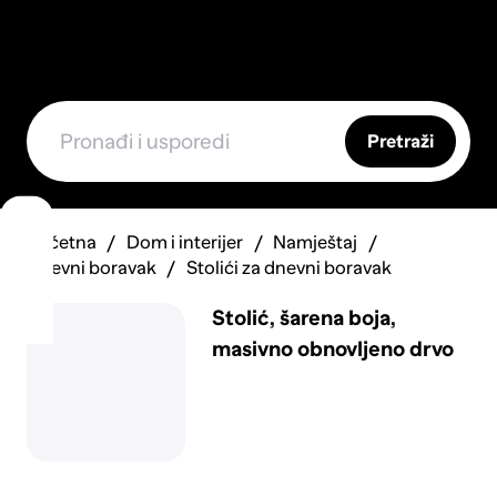
Pretraži
Početna
Dom i interijer
Namještaj
Dnevni boravak
Stolići za dnevni boravak
Stolić, šarena boja,
masivno obnovljeno drvo