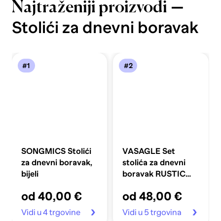
—
Najtraženiji proizvodi
Stolići za dnevni boravak
#1
#2
SONGMICS Stolići
VASAGLE Set
za dnevni boravak,
stolića za dnevni
bijeli
boravak RUSTIC
LNT14BX
od 40,00 €
od 48,00 €
Vidi u 4 trgovine
Vidi u 5 trgovina