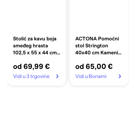
Stolić za kavu boja
ACTONA Pomoćni
smeđeg hrasta
stol Strington
102,5 x 55 x 44 cm
40x40 cm Kameni
od iverice
dekor
od 69,99 €
od 65,00 €
Vidi u 3 trgovine
Vidi u Bonami