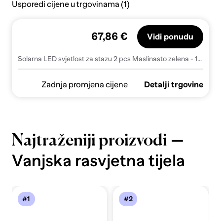
Usporedi cijene u trgovinama (1)
67,86 €
Vidi ponudu
Solarna LED svjetlost za stazu 2 pcs Maslinasto zelena - 18 x 18 x 50 cm Maslinovo zelena Cvijet s pet latica
Zadnja promjena cijene
Detalji trgovine
—
Najtraženiji proizvodi
Vanjska rasvjetna tijela
#1
#2