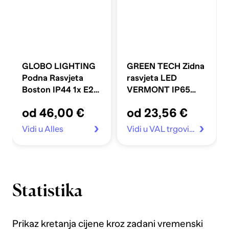
GLOBO LIGHTING
GREEN TECH Zidna
Podna Rasvjeta
rasvjeta LED
Boston IP44 1x E27
VERMONT IP65
23W 45 cm, bijela
6W 3000K, crna
od 46,00 €
od 23,56 €
Vidi u Alles
Vidi u VAL trgovina
Statistika
Prikaz kretanja cijene kroz zadani vremenski