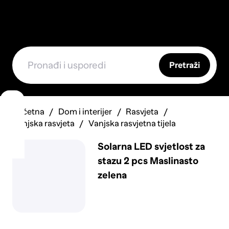
Pretraži
Početna
Dom i interijer
Rasvjeta
Vanjska rasvjeta
Vanjska rasvjetna tijela
Solarna LED svjetlost za
stazu 2 pcs Maslinasto
zelena