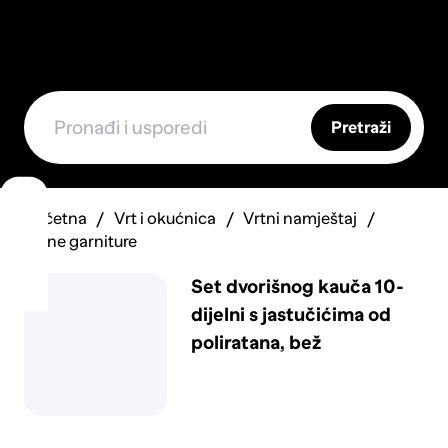
Pretraži
Početna
Vrt i okućnica
Vrtni namještaj
Vrtne garniture
Set dvorišnog kauča 10-
dijelni s jastučićima od
poliratana, bež