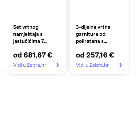
Set vrtnog
3-dijelna vrtna
namještaja s
garnitura od
jastučićima 7
poliratana s
komada, poliratan,
jastucima crna
od 681,67 €
od 257,16 €
bež
Vidi u Zebra.hr
Vidi u Zebra.hr