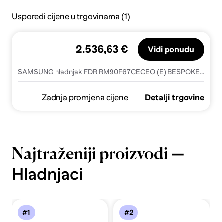
Usporedi cijene u trgovinama (1)
2.536,63 €
Vidi ponudu
SAMSUNG hladnjak FDR RM90F67CECEO (E) BESPOKE Deep Charcoal
Zadnja promjena cijene
Detalji trgovine
—
Najtraženiji proizvodi
Hladnjaci
#1
#2