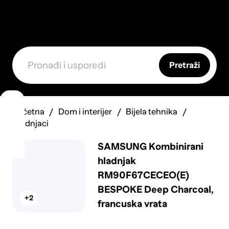
Pretraži
Početna
Dom i interijer
Bijela tehnika
Hladnjaci
SAMSUNG Kombinirani
hladnjak
RM90F67CECEO(E)
BESPOKE Deep Charcoal,
+2
francuska vrata