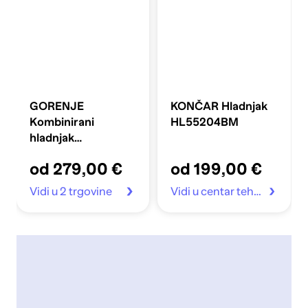
GORENJE
KONČAR Hladnjak
Kombinirani
HL55204BM
hladnjak
FLRK14EPS4
od 279,00 €
od 199,00 €
Vidi u 2 trgovine
Vidi u centar tehnike