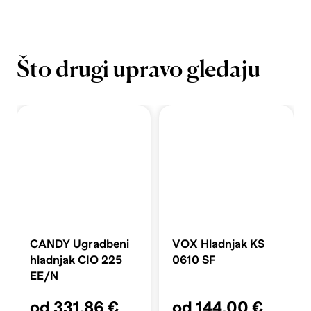
Što drugi upravo gledaju
CANDY Ugradbeni
VOX Hladnjak KS
hladnjak CIO 225
0610 SF
EE/N
od 331,86 €
od 144,00 €