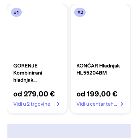
#1
#2
GORENJE
KONČAR Hladnjak
Kombinirani
HL55204BM
hladnjak
FLRK14EPS4
od 279,00 €
od 199,00 €
Vidi u 2 trgovine
Vidi u centar tehnike