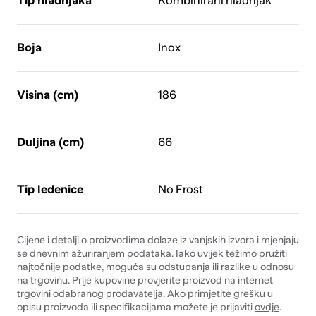
Tip hladnjaka
Kombinirani hladnjak
Boja
Inox
Visina (cm)
186
Duljina (cm)
66
Tip ledenice
No Frost
Cijene i detalji o proizvodima dolaze iz vanjskih izvora i mjenjaju
se dnevnim ažuriranjem podataka. Iako uvijek težimo pružiti
najtočnije podatke, moguća su odstupanja ili razlike u odnosu
na trgovinu. Prije kupovine provjerite proizvod na internet
trgovini odabranog prodavatelja. Ako primjetite grešku u
opisu proizvoda ili specifikacijama možete je prijaviti
ovdje
.