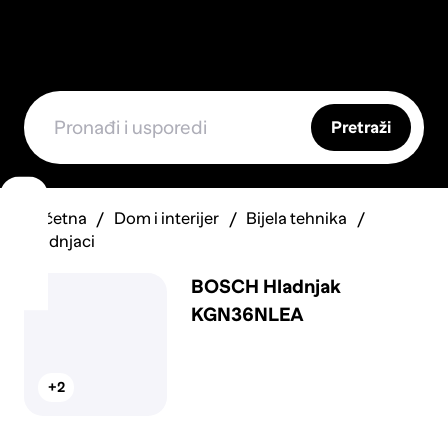
Pretraži
Početna
Dom i interijer
Bijela tehnika
Hladnjaci
BOSCH Hladnjak
KGN36NLEA
+2