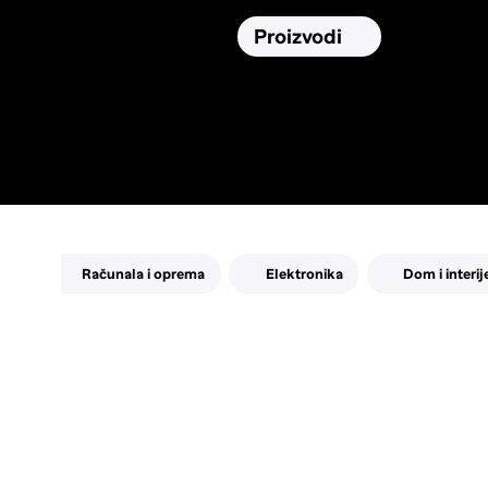
Osiguranja
Proizvodi
Namirnic
Pronađi, usporedi i donesi
najbolju
odluku o kupnji.
Računala i oprema
Elektronika
Dom i interij