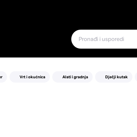
e
er
Vrt i okućnica
Alati i gradnja
Dječji kutak