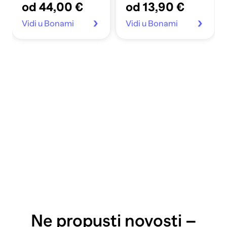
od 44,00 €
od 13,90 €
70x140 cm
Vidi u Bonami
Vidi u Bonami
Ne propusti novosti –