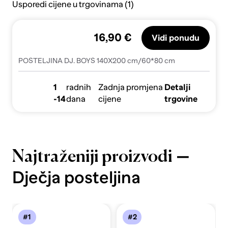
Usporedi cijene u trgovinama (1)
16,90 €
Vidi ponudu
POSTELJINA DJ. BOYS 140X200 cm/60*80 cm
1
radnih
Zadnja promjena
Detalji
-14
dana
cijene
trgovine
—
Najtraženiji proizvodi
Dječja posteljina
#1
#2