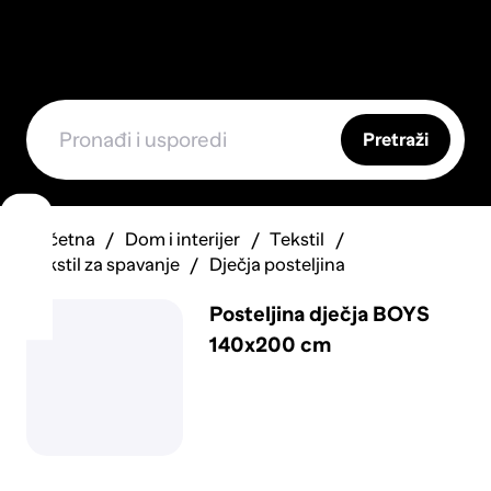
Pretraži
Početna
Dom i interijer
Tekstil
Tekstil za spavanje
Dječja posteljina
Posteljina dječja BOYS
140x200 cm