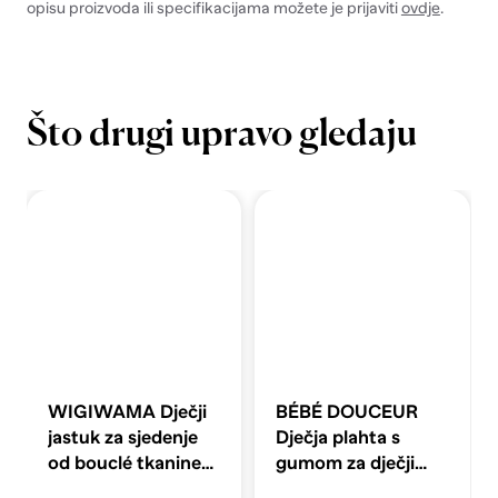
opisu proizvoda ili specifikacijama možete je prijaviti
ovdje
.
Što drugi upravo gledaju
WIGIWAMA Dječji
BÉBÉ DOUCEUR
jastuk za sjedenje
Dječja plahta s
od bouclé tkanine
gumom za dječji
Star, svijetlo smeđa
krevetić od muslina