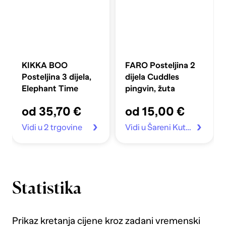
KIKKA BOO
FARO Posteljina 2
Posteljina 3 dijela,
dijela Cuddles
Elephant Time
pingvin, žuta
od 35,70 €
od 15,00 €
Vidi u 2 trgovine
Vidi u Šareni Kutak
Statistika
Prikaz kretanja cijene kroz zadani vremenski