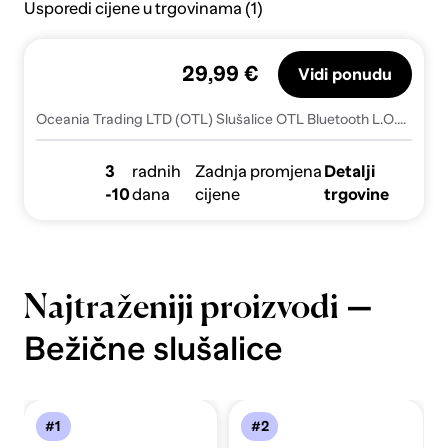
Usporedi cijene u trgovinama (1)
29,99 €
Vidi ponudu
Oceania Trading LTD (OTL) Slušalice OTL Bluetooth L.O.L. Surprise! Kids
3
radnih
Zadnja promjena
Detalji
-10
dana
cijene
trgovine
—
Najtraženiji proizvodi
Bežične slušalice
#1
#2