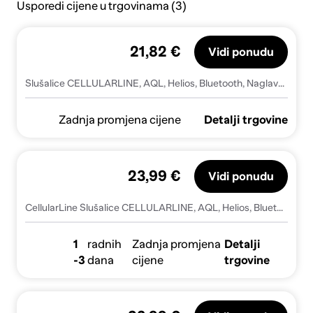
Usporedi cijene u trgovinama (3)
21,82 €
Vidi ponudu
Slušalice CELLULARLINE, AQL, Helios, Bluetooth, Naglavne, Sklopive, Crne
Zadnja promjena cijene
Detalji trgovine
23,99 €
Vidi ponudu
CellularLine Slušalice CELLULARLINE, AQL, Helios, Bluetooth, Naglavne, Sklopive, Crne, (5000195578)
1
radnih
Zadnja promjena
Detalji
-3
dana
cijene
trgovine