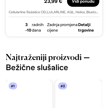
23,99 €
Vidi ponudu
Cellularline Slušalice CELLULARLINE, AQL, Helios, Bluetooth, Naglavne, Sklopive, Crne
3
radnih
Zadnja promjena
Detalji
-10
dana
cijene
trgovine
—
Najtraženiji proizvodi
Bežične slušalice
#1
#2