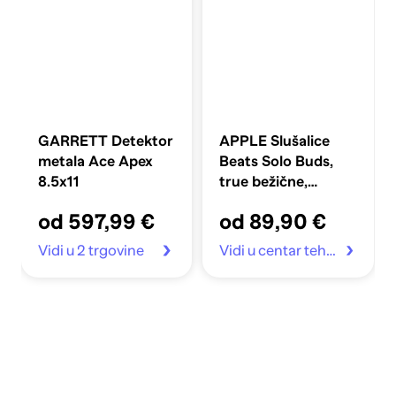
GARRETT Detektor
APPLE Slušalice
metala Ace Apex
Beats Solo Buds,
8.5x11
true bežične,
arktički ljubičaste
od 597,99 €
od 89,90 €
Vidi u 2 trgovine
Vidi u centar tehnike