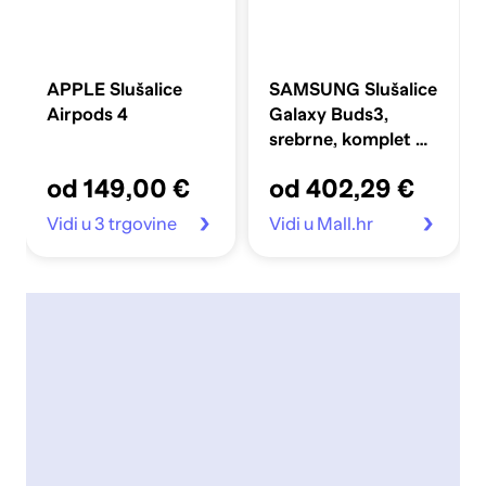
APPLE Slušalice
SAMSUNG Slušalice
Airpods 4
Galaxy Buds3,
srebrne, komplet 2x
(SM-
od 149,00 €
od 402,29 €
R530NZAAEUC-1)
Vidi u 3 trgovine
Vidi u Mall.hr