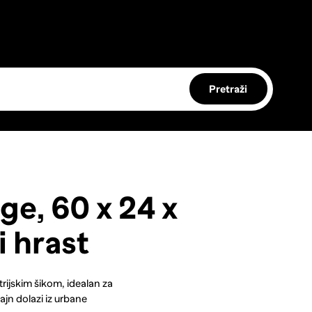
Pretraži
ge, 60 x 24 x
i hrast
trijskim šikom, idealan za
ajn dolazi iz urbane