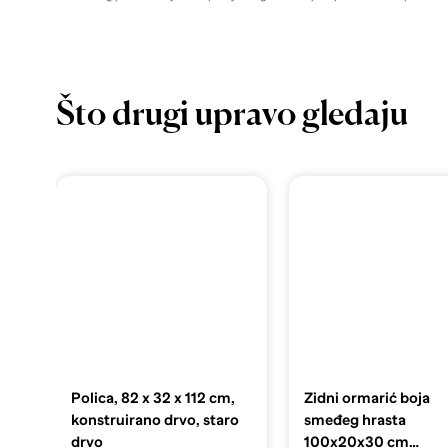
Što drugi upravo gledaju
Polica, 82 x 32 x 112 cm,
Zidni ormarić boja
konstruirano drvo, staro
smeđeg hrasta
drvo
100x20x30 cm