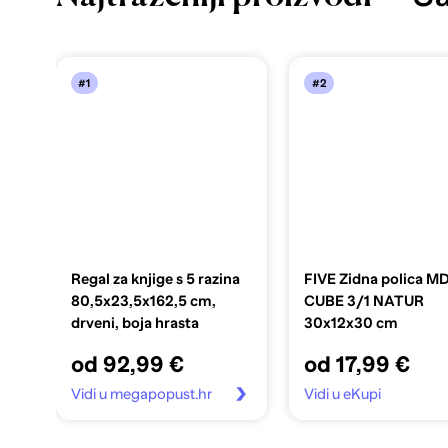
#1
#2
Regal za knjige s 5 razina
FIVE Zidna polica M
80,5x23,5x162,5 cm,
CUBE 3/1 NATUR
drveni, boja hrasta
30x12x30 cm
od 92,99 €
od 17,99 €
Vidi u megapopust.hr
Vidi u eKupi