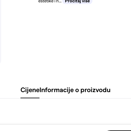
estetike i n...
Pročitaj više
Cijene
Informacije o proizvodu