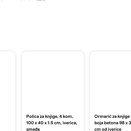
Polica za knjige, 4 kom,
Ormarić za knjige 
100 x 40 x 1.5 cm, iverica,
boja betona 98 x 
smeđa
cm od iverice