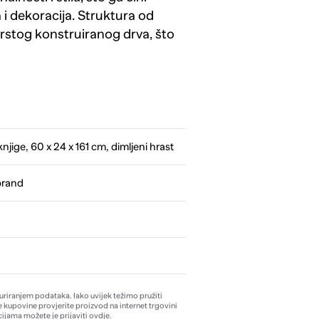
 i dekoracija. Struktura od
rstog konstruiranog drva, što
njige, 60 x 24 x 161 cm, dimljeni hrast
brand
žuriranjem podataka. Iako uvijek težimo pružiti
e kupovine provjerite proizvod na internet trgovini
ijama možete je prijaviti
ovdje
.