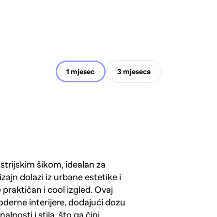
1 mjesec
3 mjeseca
ustrijskim šikom, idealan za
zajn dolazi iz urbane estetike i
praktičan i cool izgled. Ovaj
oderne interijere, dodajući dozu
nosti i stila, što ga čini