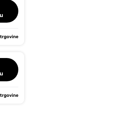
u
 trgovine
u
 trgovine