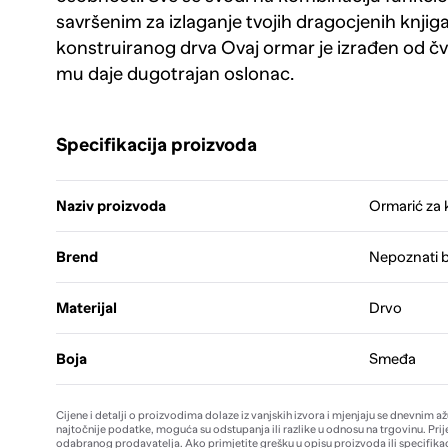
savršenim za izlaganje tvojih dragocjenih knjiga
konstruiranog drva Ovaj ormar je izrađen od čv
mu daje dugotrajan oslonac.
Specifikacija proizvoda
Naziv proizvoda
Ormarić za k
Brend
Nepoznati 
Materijal
Drvo
Boja
Smeđa
Cijene i detalji o proizvodima dolaze iz vanjskih izvora i mjenjaju se dnevnim a
najtočnije podatke, moguća su odstupanja ili razlike u odnosu na trgovinu. Prij
odabranog prodavatelja. Ako primjetite grešku u opisu proizvoda ili specifikac