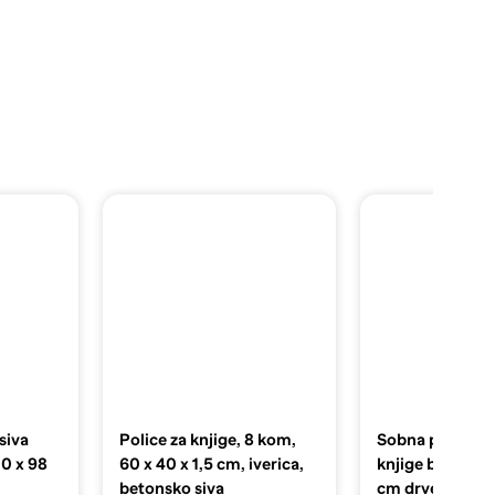
siva
Police za knjige, 8 kom,
Sobna pregrada 
30 x 98
60 x 40 x 1,5 cm, iverica,
knjige bijeli 1
betonsko siva
cm drveni