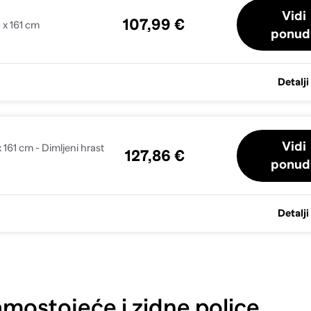
Vidi
107,99 €
 x 161 cm
ponud
Detalji
Vidi
 161 cm - Dimljeni hrast
127,86 €
ponud
Detalji
mostojeće i zidne police