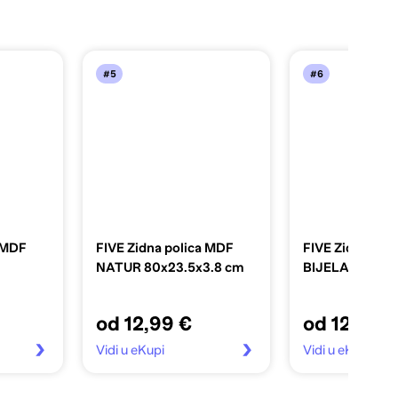
#5
#6
a MDF
FIVE Zidna polica MDF
FIVE Zidna pol
NATUR 80x23.5x3.8 cm
BIJELA 80x23.
od 12,99 €
od 12,99 
Vidi u eKupi
Vidi u eKupi