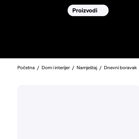
Osiguranja
Proizvodi
Namirnic
Pronađi, usporedi i donesi
najbolju
odluku o kupnji.
Početna
Dom i interijer
Namještaj
Dnevni boravak