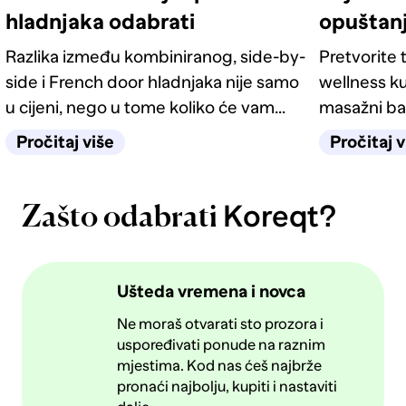
hladnjaka odabrati
opuštan
Razlika između kombiniranog, side-by-
Pretvorite t
side i French door hladnjaka nije samo
wellness ku
u cijeni, nego u tome koliko će vam
masažni ba
život u kuhinji biti jednostavan
odgovarati
Pročitaj više
Pročitaj v
sljedećih deset godina.
Koreqt?
Zašto odabrati
Ušteda vremena i novca
Ne moraš otvarati sto prozora i
uspoređivati ponude na raznim
mjestima. Kod nas ćeš najbrže
pronaći najbolju, kupiti i nastaviti