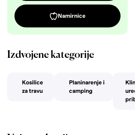
Namirnice
Izdvojene kategorije
Kosilice
Planinarenje i
Kli
za travu
camping
uređ
pri