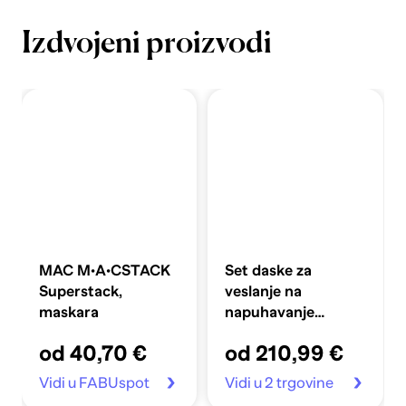
Izdvojeni proizvodi
MAC M·A·CSTACK
Set daske za
Superstack,
veslanje na
maskara
napuhavanje
360x81x10 cm,
od 40,70 €
od 210,99 €
plavi
Vidi u FABUspot
Vidi u 2 trgovine