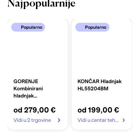
Najpopularnije
Popularno
Popularno
GORENJE
KONČAR Hladnjak
Kombinirani
HL55204BM
hladnjak
FLRK14EPS4
od 279,00 €
od 199,00 €
Vidi u 2 trgovine
Vidi u centar tehnike