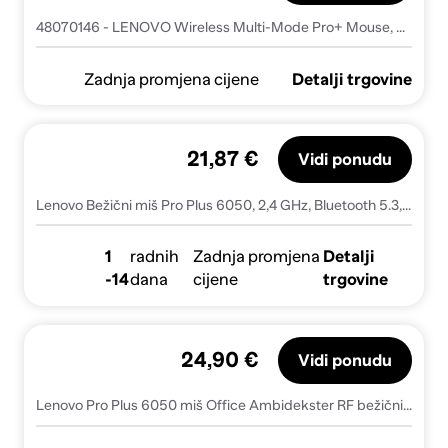
48070146 - LENOVO Wireless Multi-Mode Pro+ Mouse, 4Y51S61876 - 4Y51S61876
Zadnja promjena cijene
Detalji trgovine
21,87 €
Vidi ponudu
Lenovo Bežični miš Pro Plus 6050, 2,4 GHz, Bluetooth 5.3, 4000 DPI, Eclipse crna (4Y51S61876)
1
radnih
Zadnja promjena
Detalji
-14
dana
cijene
trgovine
24,90 €
Vidi ponudu
Lenovo Pro Plus 6050 miš Office Ambidekster RF bežični + Bluetooth Optički 2400 DPI