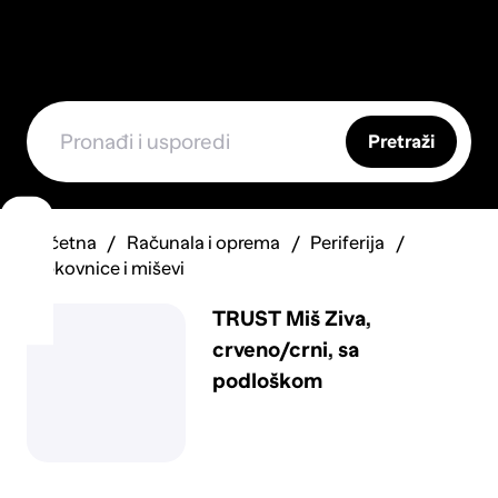
Pretraži
Početna
Računala i oprema
Periferija
Tipkovnice i miševi
TRUST Miš Ziva,
crveno/crni, sa
podloškom