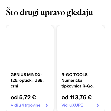
Što drugi upravo gledaju
GENIUS Miš DX-
R-GO TOOLS
125, optički, USB,
Numerička
crni
tipkovnica R-Go
Numpad Break,
od 5,72 €
od 113,76 €
Bluetooth, bijela
Vidi u 4 trgovine
Vidi u XUPE