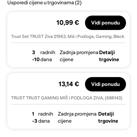
Usporedi cijene u trgovinama (2)
10,99 €
Vidi ponudu
Trust Set TRUST Ziva 21963, Miš i Podloga, Gaming, Black
3
radnih
Zadnja promjena
Detalji
-10
dana
cijene
trgovine
13,14 €
Vidi ponudu
TRUST TRUST GAMING MIŠ I PODLOGA ZIVA, (686143)
1
radnih
Zadnja promjena
Detalji
-3
dana
cijene
trgovine