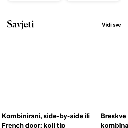
Savjeti
Vidi sve
Kombinirani, side-by-side ili
Breskve 
French door: koji tip
kombinac