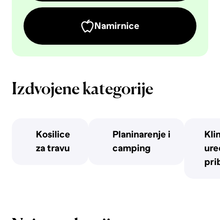
Namirnice
Izdvojene kategorije
Kosilice
Planinarenje i
Kli
za travu
camping
uređ
pri