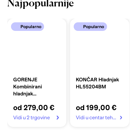
Najpopularnije
Popularno
Popularno
GORENJE
KONČAR Hladnjak
Kombinirani
HL55204BM
hladnjak
FLRK14EPS4
od 279,00 €
od 199,00 €
Vidi u 2 trgovine
Vidi u centar tehnike