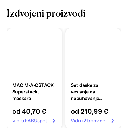
Izdvojeni proizvodi
MAC M·A·CSTACK
Set daske za
Superstack,
veslanje na
maskara
napuhavanje
360x81x10 cm,
od 40,70 €
od 210,99 €
plavi
Vidi u FABUspot
Vidi u 2 trgovine