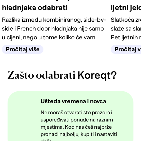
hladnjaka odabrati
ljetni je
Razlika između kombiniranog, side-by-
Slatkoća z
side i French door hladnjaka nije samo
slaže sa sl
u cijeni, nego u tome koliko će vam
Pet ljetnih 
život u kuhinji biti jednostavan
kategorije 
Pročitaj više
Pročitaj v
sljedećih deset godina.
Koreqt?
Zašto odabrati
Ušteda vremena i novca
Ne moraš otvarati sto prozora i
uspoređivati ponude na raznim
mjestima. Kod nas ćeš najbrže
pronaći najbolju, kupiti i nastaviti