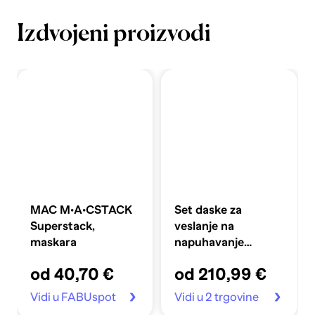
Izdvojeni proizvodi
MAC M·A·CSTACK
Set daske za
Superstack,
veslanje na
maskara
napuhavanje
360x81x10 cm,
od 40,70 €
od 210,99 €
plavi
Vidi u FABUspot
Vidi u 2 trgovine