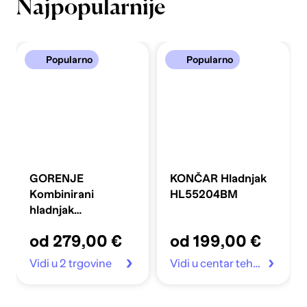
Najpopularnije
Popularno
Popularno
GORENJE
KONČAR Hladnjak
Kombinirani
HL55204BM
hladnjak
FLRK14EPS4
od 279,00 €
od 199,00 €
Vidi u 2 trgovine
Vidi u centar tehnike