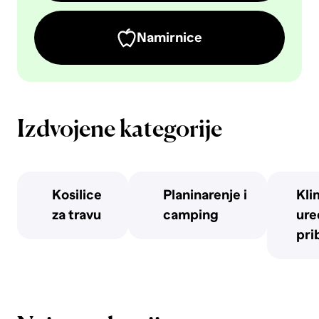
Namirnice
Izdvojene kategorije
Kosilice
Planinarenje i
Kli
za travu
camping
uređ
pri