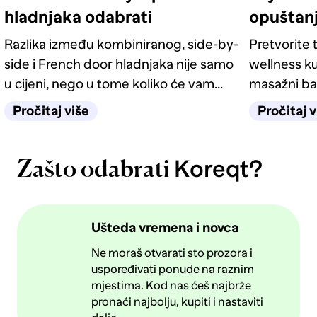
hladnjaka odabrati
opuštan
Razlika između kombiniranog, side-by-
Pretvorite t
side i French door hladnjaka nije samo
wellness ku
u cijeni, nego u tome koliko će vam
masažni ba
život u kuhinji biti jednostavan
odgovarati
Pročitaj više
Pročitaj v
sljedećih deset godina.
Koreqt?
Zašto odabrati
Ušteda vremena i novca
Ne moraš otvarati sto prozora i
uspoređivati ponude na raznim
mjestima. Kod nas ćeš najbrže
pronaći najbolju, kupiti i nastaviti