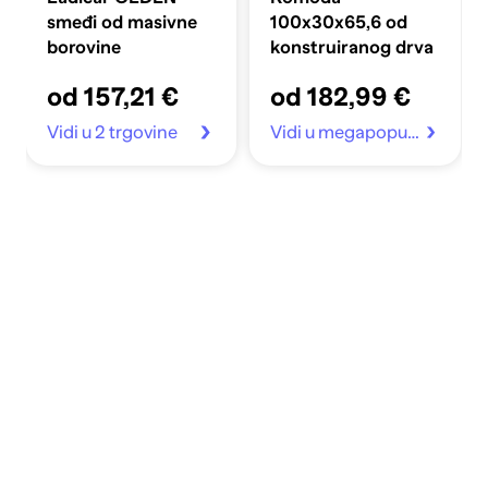
smeđi od masivne
100x30x65,6 od
borovine
konstruiranog drva
od 157,21 €
od 182,99 €
Vidi u 2 trgovine
Vidi u megapopust.hr