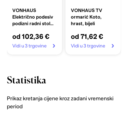
VONHAUS
VONHAUS TV
Električno podesiv
ormarić Koto,
podizni radni stol
hrast, bijeli
100 x 60 cm s USB-
od 102,36 €
od 71,62 €
C priključkom za
punjenje, crni
Vidi u 3 trgovine
Vidi u 3 trgovine
Statistika
Prikaz kretanja cijene kroz zadani vremenski
period