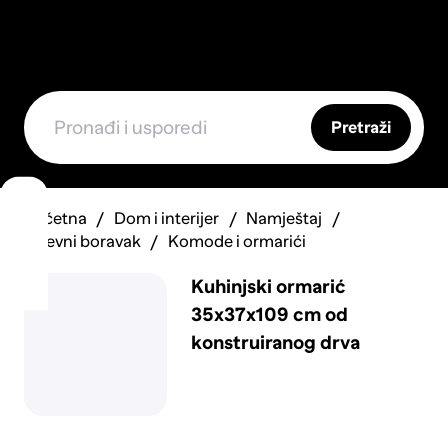
Pretraži
Početna
Dom i interijer
Namještaj
Dnevni boravak
Komode i ormarići
Kuhinjski ormarić
35x37x109 cm od
konstruiranog drva