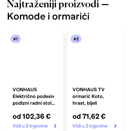
—
Najtraženiji proizvodi
Komode i ormarići
#1
#2
VONHAUS
VONHAUS TV
Električno podesiv
ormarić Koto,
podizni radni stol
hrast, bijeli
100 x 60 cm s USB-
od 102,36 €
od 71,62 €
C priključkom za
punjenje, crni
Vidi u 3 trgovine
Vidi u 3 trgovine