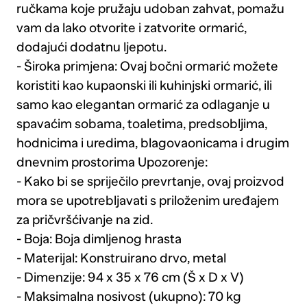
ručkama koje pružaju udoban zahvat, pomažu
vam da lako otvorite i zatvorite ormarić,
dodajući dodatnu ljepotu.
- Široka primjena: Ovaj bočni ormarić možete
koristiti kao kupaonski ili kuhinjski ormarić, ili
samo kao elegantan ormarić za odlaganje u
spavaćim sobama, toaletima, predsobljima,
hodnicima i uredima, blagovaonicama i drugim
dnevnim prostorima Upozorenje:
- Kako bi se spriječilo prevrtanje, ovaj proizvod
mora se upotrebljavati s priloženim uređajem
za pričvršćivanje na zid.
- Boja: Boja dimljenog hrasta
- Materijal: Konstruirano drvo, metal
- Dimenzije: 94 x 35 x 76 cm (Š x D x V)
- Maksimalna nosivost (ukupno): 70 kg