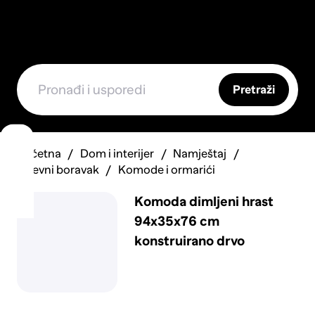
Pretraži
Početna
Dom i interijer
Namještaj
Dnevni boravak
Komode i ormarići
Komoda dimljeni hrast
94x35x76 cm
konstruirano drvo