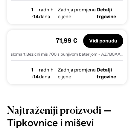
1
radnih
Zadnja promjena
Detalji
-14
dana
cijene
trgovine
71,99 €
Vidi ponudu
slomart Bežični miš 700 s punjivom baterijom - AZ7B0AA#ABB
1
radnih
Zadnja promjena
Detalji
-14
dana
cijene
trgovine
—
Najtraženiji proizvodi
Tipkovnice i miševi