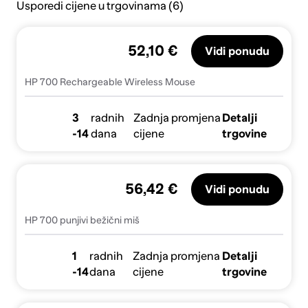
Usporedi cijene u trgovinama (6)
52,10 €
Vidi ponudu
HP 700 Rechargeable Wireless Mouse
3
radnih
Zadnja promjena
Detalji
-14
dana
cijene
trgovine
56,42 €
Vidi ponudu
HP 700 punjivi bežični miš
1
radnih
Zadnja promjena
Detalji
-14
dana
cijene
trgovine