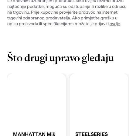
se dnevnim ažuriranjem podataka. Iako uvijek težimo pružiti
najtočnije podatke, moguća su odstupanja ili razlike u odnosu
na trgovinu. Prije kupovine provjerite proizvod na internet
trgovini odabranog prodavatelja. Ako primjetite grešku u
opisu proizvoda ili specifikacijama možete je prijaviti
ovdje
.
Što drugi upravo gledaju
MANHATTAN Miš
STEELSERIES