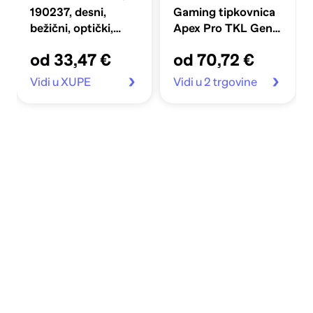
190237, desni,
Gaming tipkovnica
bežični, optički,
Apex Pro TKL Gen
1600 DPI
3 USB US engleski,
od 33,47 €
od 70,72 €
bijela
Vidi u XUPE
Vidi u 2 trgovine