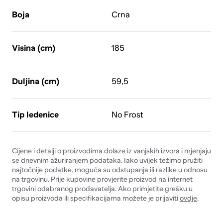
Boja
Crna
Visina (cm)
185
Duljina (cm)
59,5
Tip ledenice
No Frost
Cijene i detalji o proizvodima dolaze iz vanjskih izvora i mjenjaju
se dnevnim ažuriranjem podataka. Iako uvijek težimo pružiti
najtočnije podatke, moguća su odstupanja ili razlike u odnosu
na trgovinu. Prije kupovine provjerite proizvod na internet
trgovini odabranog prodavatelja. Ako primjetite grešku u
opisu proizvoda ili specifikacijama možete je prijaviti
ovdje
.