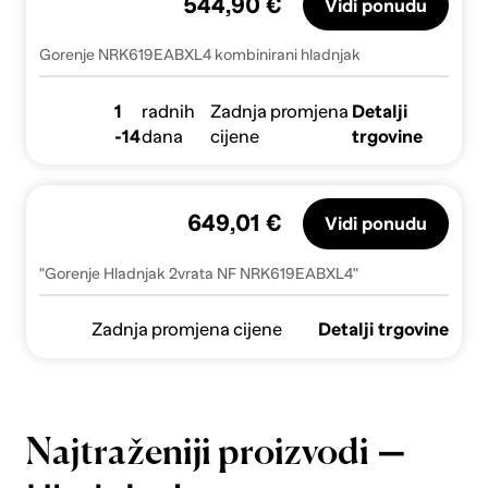
544,90 €
Vidi ponudu
Gorenje NRK619EABXL4 kombinirani hladnjak
1
radnih
Zadnja promjena
Detalji
-14
dana
cijene
trgovine
649,01 €
Vidi ponudu
"Gorenje Hladnjak 2vrata NF NRK619EABXL4"
Zadnja promjena cijene
Detalji trgovine
—
Najtraženiji proizvodi