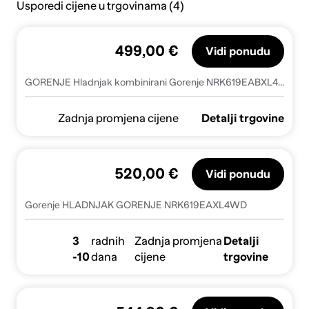
Usporedi cijene u trgovinama (4)
499,00 €
Vidi ponudu
GORENJE Hladnjak kombinirani Gorenje NRK619EABXL4, (688282)
Zadnja promjena cijene
Detalji trgovine
520,00 €
Vidi ponudu
Gorenje HLADNJAK GORENJE NRK619EAXL4WD
3
radnih
Zadnja promjena
Detalji
-10
dana
cijene
trgovine