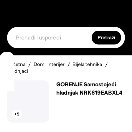
Pretraži
Početna
Dom i interijer
Bijela tehnika
Hladnjaci
GORENJE Samostojeći
hladnjak NRK619EABXL4
+5