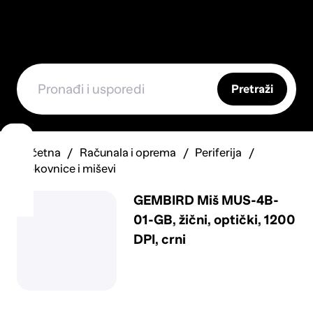
Pretraži
Početna
Računala i oprema
Periferija
Tipkovnice i miševi
GEMBIRD Miš MUS-4B-
01-GB, žični, optički, 1200
DPI, crni