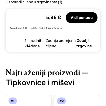
Usporedi cijene u trgovinama (1)
5,96 €
Vidi ponudu
Gembird MUS-4B-01-GB siva/crna
1
radnih
Zadnja promjena
Detalji
-14
dana
cijene
trgovine
—
Najtraženiji proizvodi
Tipkovnice i miševi
#1
#2