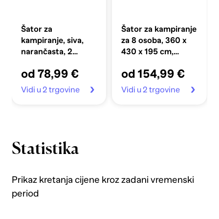
Šator za
Šator za kampiranje
kampiranje, siva,
za 8 osoba, 360 x
narančasta, 2
430 x 195 cm,
osobe, 193 x 122 x
zelena
od 78,99 €
od 154,99 €
96 cm
Vidi u 2 trgovine
Vidi u 2 trgovine
Statistika
Prikaz kretanja cijene kroz zadani vremenski
period