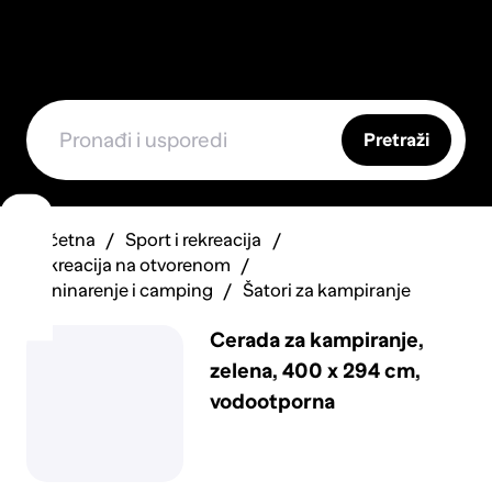
Pretraži
Početna
Sport i rekreacija
Rekreacija na otvorenom
Planinarenje i camping
Šatori za kampiranje
Cerada za kampiranje,
zelena, 400 x 294 cm,
vodootporna