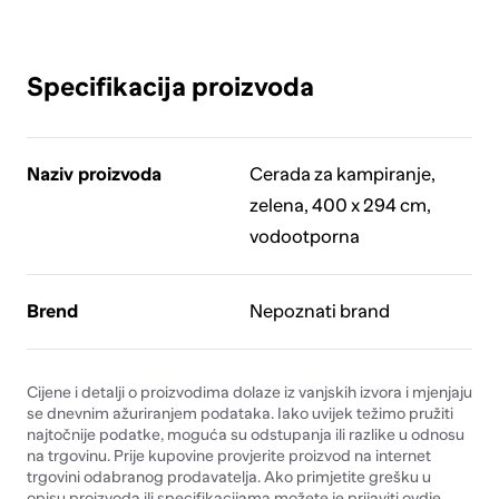
Specifikacija proizvoda
Naziv proizvoda
Cerada za kampiranje,
zelena, 400 x 294 cm,
vodootporna
Brend
Nepoznati brand
Cijene i detalji o proizvodima dolaze iz vanjskih izvora i mjenjaju
se dnevnim ažuriranjem podataka. Iako uvijek težimo pružiti
najtočnije podatke, moguća su odstupanja ili razlike u odnosu
na trgovinu. Prije kupovine provjerite proizvod na internet
trgovini odabranog prodavatelja. Ako primjetite grešku u
opisu proizvoda ili specifikacijama možete je prijaviti
ovdje
.