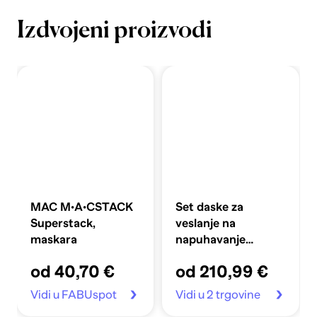
Izdvojeni proizvodi
MAC M·A·CSTACK
Set daske za
Superstack,
veslanje na
maskara
napuhavanje
360x81x10 cm,
od 40,70 €
od 210,99 €
plavi
Vidi u FABUspot
Vidi u 2 trgovine