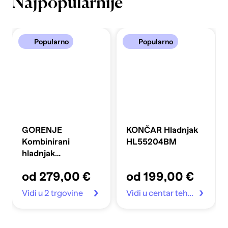
Najpopularnije
Popularno
Popularno
GORENJE
KONČAR Hladnjak
Kombinirani
HL55204BM
hladnjak
FLRK14EPS4
od 279,00 €
od 199,00 €
Vidi u 2 trgovine
Vidi u centar tehnike