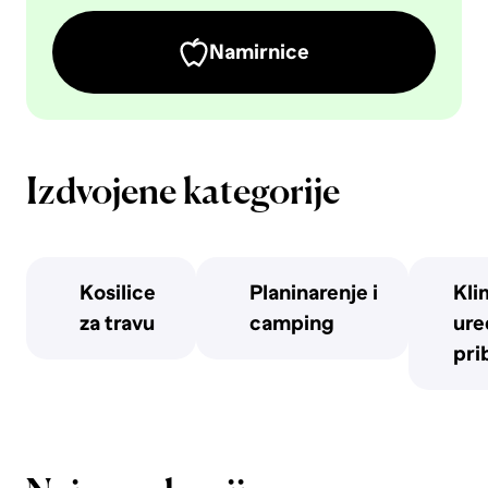
Namirnice
Izdvojene kategorije
Kosilice
Planinarenje i
Kli
za travu
camping
uređ
pri