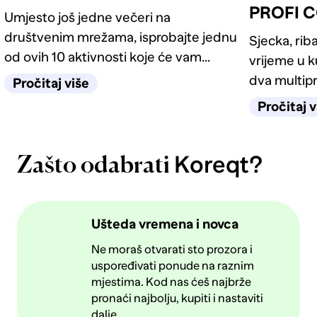
PROFI C
Umjesto još jedne večeri na
društvenim mrežama, isprobajte jednu
Sjecka, riba
od ovih 10 aktivnosti koje će vam
vrijeme u 
pomoći da se opustite, zabavite i
dva multip
Pročitaj više
barem nakratko zaboravite na ekran.
pronaći mod
Pročitaj v
Koreqt?
Zašto odabrati
Ušteda vremena i novca
Ne moraš otvarati sto prozora i
uspoređivati ponude na raznim
mjestima. Kod nas ćeš najbrže
pronaći najbolju, kupiti i nastaviti
dalje.