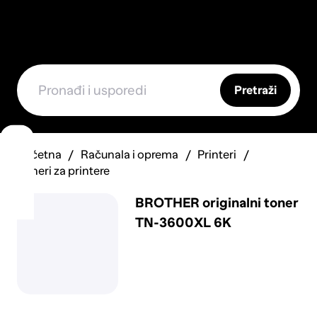
Pretraži
Početna
Računala i oprema
Printeri
Toneri za printere
BROTHER originalni toner
TN-3600XL 6K