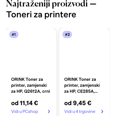
—
Najtraženiji proizvodi
Toneri za printere
#1
#2
ORINK Toner za
ORINK Toner za
printer, zamjenski
printer, zamjenski
za HP, Q2612A, crni
za HP, CE285A,
crni, zamjenski, za
od 11,14 €
od 9,45 €
1.600 listova
Vidi u PCshop
Vidi u 4 trgovine