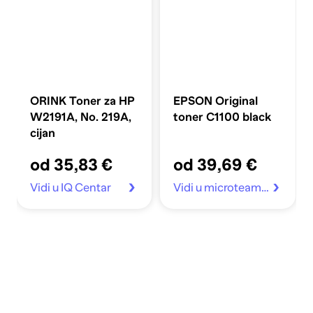
ORINK Toner za HP
EPSON Original
W2191A, No. 219A,
toner C1100 black
cijan
od 35,83 €
od 39,69 €
Vidi u IQ Centar
Vidi u microteam.hr