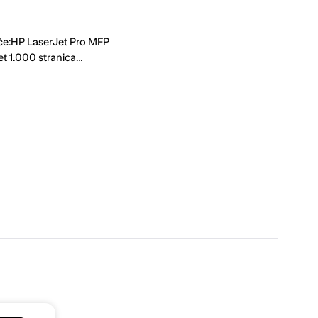
če:HP LaserJet Pro MFP
 1.000 stranica…