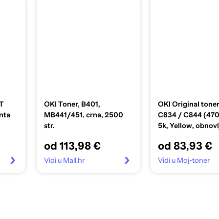
T
OKI Toner, B401,
OKI Original tone
nta
MB441/451, crna, 2500
C834 / C844 (47
str.
5k, Yellow, obnovl
od 113,98 €
od 83,93 €
Vidi u Mall.hr
Vidi u Moj-toner