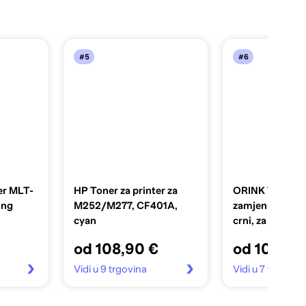
#5
#6
er MLT-
HP Toner za printer za
ORINK Toner za 
ung
M252/M277, CF401A,
zamjenski za H
cyan
crni, za Laser
M125xx/M127xx
od 108,90 €
od 10,97 
listova
Vidi u 9 trgovina
Vidi u 7 trgovina