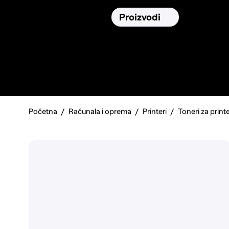
Osiguranja
Proizvodi
Namirnic
Pronađi, usporedi i donesi
najbolju
odluku o kupnji.
Početna
Računala i oprema
Printeri
Toneri za print