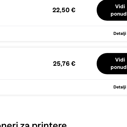
Vidi
22,50 €
ponud
Detalji
Vidi
25,76 €
ponud
Detalji
neri za printere