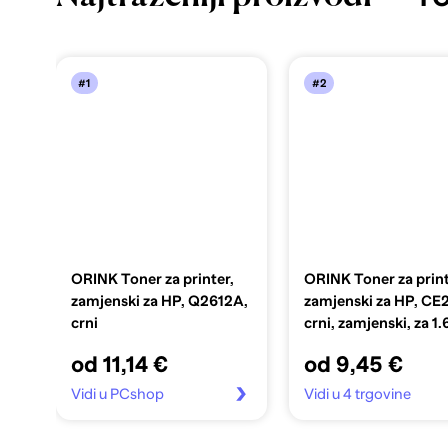
#1
#2
ORINK Toner za printer,
ORINK Toner za print
zamjenski za HP, Q2612A,
zamjenski za HP, CE
crni
crni, zamjenski, za 1
listova
od 11,14 €
od 9,45 €
Vidi u PCshop
Vidi u 4 trgovine