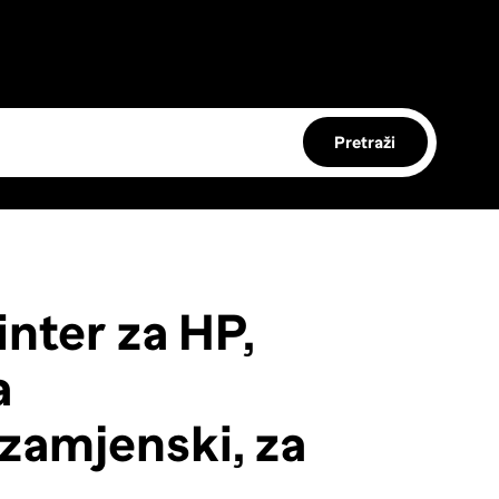
Pretraži
nter za HP,
a
zamjenski, za