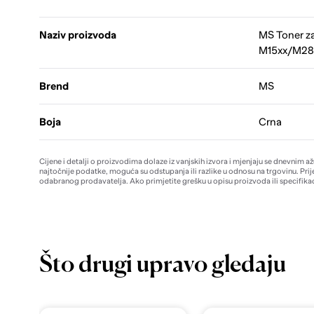
Naziv proizvoda
MS Toner za
M15xx/M28xx
Brend
MS
Boja
Crna
Cijene i detalji o proizvodima dolaze iz vanjskih izvora i mjenjaju se dnevnim a
najtočnije podatke, moguća su odstupanja ili razlike u odnosu na trgovinu. Prij
odabranog prodavatelja. Ako primjetite grešku u opisu proizvoda ili specifikac
Što drugi upravo gledaju