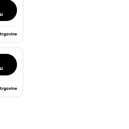
u
 trgovine
u
 trgovine