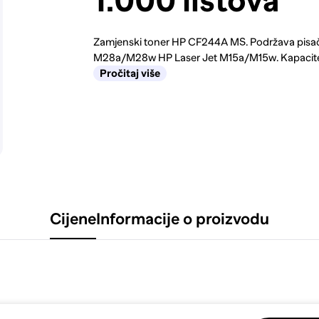
1.000 listova
Zamjenski toner HP CF244A MS. Podržava pisa
M28a/M28w HP Laser Jet M15a/M15w. Kapacitet
Pročitaj više
Cijene
Informacije o proizvodu