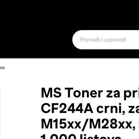
e
ere
MS Toner za pri
CF244A crni, z
M15xx/M28xx, 