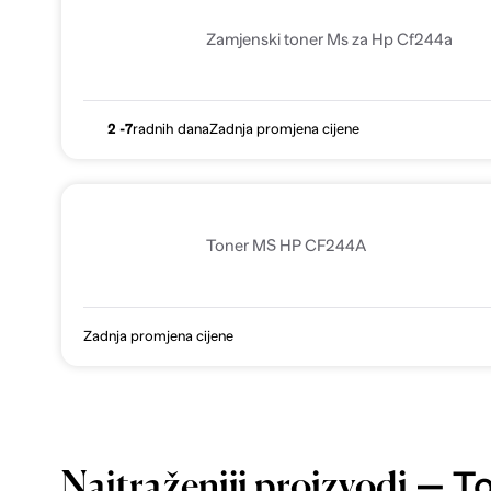
Zamjenski toner Ms za Hp Cf244a
2 -7
radnih dana
Zadnja promjena cijene
Toner MS HP CF244A
Zadnja promjena cijene
— To
Najtraženiji proizvodi