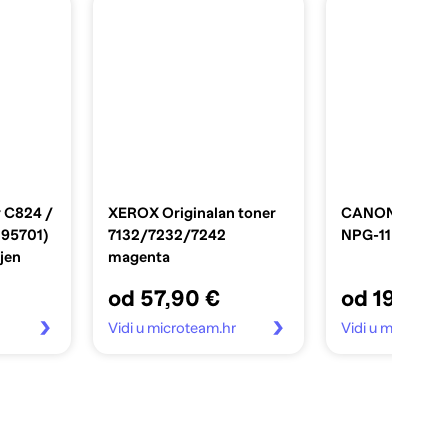
r C824 /
XEROX Originalan toner
CANON Origina
095701)
7132/7232/7242
NPG-11
jen
magenta
od 57,90 €
od 19,66 
Vidi u microteam.hr
Vidi u microtea