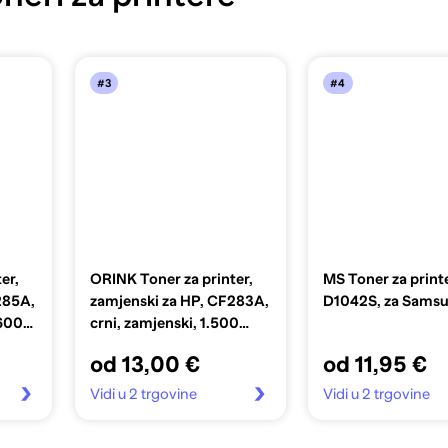
#3
#4
er,
ORINK Toner za printer,
MS Toner za print
285A,
zamjenski za HP, CF283A,
D1042S, za Sams
.600
crni, zamjenski, 1.500
listova
od 13,00 €
od 11,95 €
Vidi u 2 trgovine
Vidi u 2 trgovine