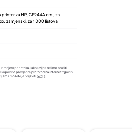
 printer za HP, CF244A crni, za
, zamjenski, za 1.000 listova
žuriranjem podataka. Iako uvijek težimo pružiti
e kupovine provjerite proizvod na internet trgovini
ijama možete je prijaviti
ovdje
.