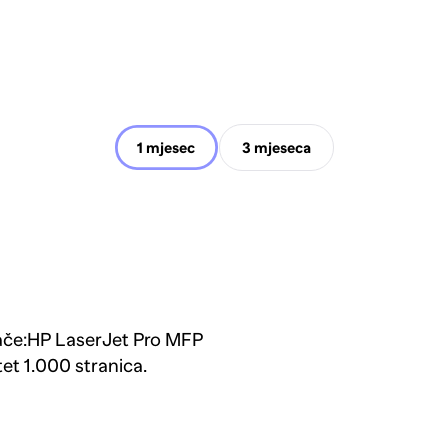
1 mjesec
3 mjeseca
ače:HP LaserJet Pro MFP
t 1.000 stranica.