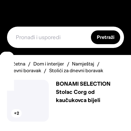
Pretraži
Početna
Dom i interijer
Namještaj
Dnevni boravak
Stolići za dnevni boravak
BONAMI SELECTION
Stolac Corg od
kaučukovca bijeli
+2