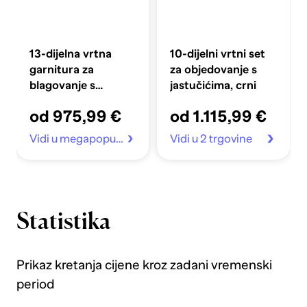
13-dijelna vrtna
10-dijelni vrtni set
garnitura za
za objedovanje s
blagovanje s
jastučićima, crni
jastučićima
od 975,99 €
od 1.115,99 €
antracitna
poliratan, Vrtni stol
Vidi u megapopust.hr
Vidi u 2 trgovine
antracit
200x100x73 cm
poliratan, Vrtni stol
antracit
150x100x73 cm
Statistika
poliratan, Vrtne
stolice s jastučićima
4 kom antracit
Prikaz kretanja cijene kroz zadani vremenski
poliratan
period