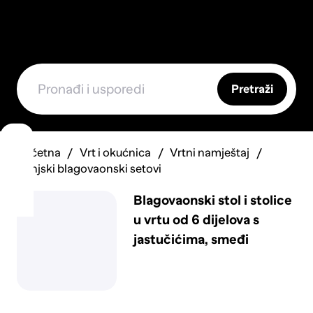
Pretraži
Početna
Vrt i okućnica
Vrtni namještaj
Vanjski blagovaonski setovi
Blagovaonski stol i stolice
u vrtu od 6 dijelova s
jastučićima, smeđi