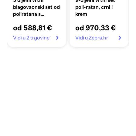
5 dijelni vrtni
9-dijelni vrtni set
blagovaonski set od
poli-ratan, crni i
poliratana s
krem
jastucima bež,
od 588,81 €
od 970,33 €
dužina stola 80 cm
Okrugla noga 4
Vidi u 2 trgovine
Vidi u Zebra.hr