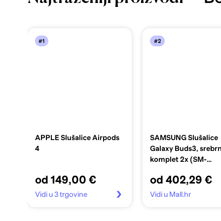
#1
#2
APPLE Slušalice Airpods
SAMSUNG Slušalice
4
Galaxy Buds3, srebrn
komplet 2x (SM-
R530NZAAEUC-1)
od 149,00 €
od 402,29 €
Vidi u 3 trgovine
Vidi u Mall.hr