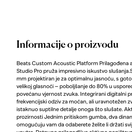
Informacije o proizvodu
Beats Custom Acoustic Platform Prilagođena 
Studio Pro pruža impresivno iskustvo slušanja.S
mm projektiran je za optimalnu jasnoću, s gotov
velikoj glasnoći – poboljšanje do 80% u uspored
povećanu vjernost zvuka. Integrirani digitalni 
frekvencijski odziv za moćan, ali uravnotežen zv
istaknuo suptilne detalje onoga što slušate. Ak
prozirnosti Jednim pritiskom gumba, dva dina
omogućuju vam da odaberete želite li držati svije