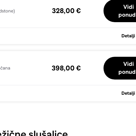
Vidi
328,00 €
ndstone)
ponud
Detalji
Vidi
398,00 €
eščana
ponud
Detalji
žične slušalice