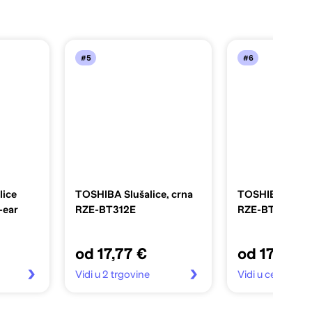
#5
#6
lice
TOSHIBA Slušalice, crna
TOSHIBA Slušal
-ear
RZE-BT312E
RZE-BT312E
od 17,77 €
od 17,99 €
Vidi u 2 trgovine
Vidi u centar te