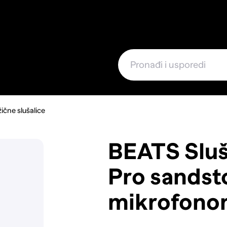
e
ične slušalice
BEATS Sluš
Pro sandsto
mikrofono