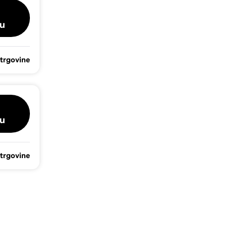
u
 trgovine
u
 trgovine