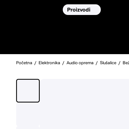
Osiguranja
Proizvodi
Namirnic
Pronađi, usporedi i donesi
najbolju
odluku o kupnji.
Početna
Elektronika
Audio oprema
Slušalice
Bež