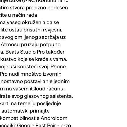
vanje buke (ANC) kontinuirano
atim stvara precizno podešen
cite u način rada
ma vašeg okruženja da se
 ostati prisutni i svjesni.
z svog omiljenog sadržaja uz
lby Atmosu pružaju potpuno
a. Beats Studio Pro također
skustvo koje se kreće s vama.
je uši koristeći svoj iPhone.
Pro nudi mnoštvo izvornih
dnostavno postavljanje jednim
em na vašem iCloud računu.
ivirate svog glasovnog asistenta.
 karti na temelju posljednje
- automatski primajte
a kompatibilnost s Androidom
ačajki: Google Fast Pair - brzo