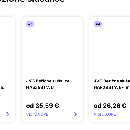
#3
#4
JVC Bežične slušalice
JVC Bežične sluša
e,
HAS35BTWU
HAFX9BTWEF, in
od 35,59 €
od 26,26 €
Vidi u XUPE
Vidi u XUPE