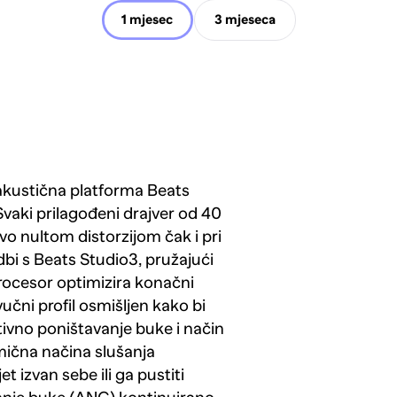
1 mjesec
3 mjeseca
akustična platforma Beats
vaki prilagođeni drajver od 40
o nultom distorzijom čak i pri
bi s Beats Studio3, pružajući
procesor optimizira konačni
učni profil osmišljen kako bi
tivno poništavanje buke i način
mična načina slušanja
t izvan sebe ili ga pustiti