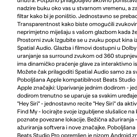
unutra. Potpuno prilagodljivo aktivno poništa
nadzire buku oko vas u stvarnom vremenu, a z
filtar kako bi je poništio. Jednostavno se preba
Transparentnost kako biste omogućili zvukovi
neprimjetno miješaju s vašom glazbom kada želite
Prostorni zvuk Izgubite se u zvuku poput kina i
Spatial Audio. Glazba i filmovi dostupni u Do
uranjanje sa surround zvukom od 360 stupnjev
ima dinamičko praćenje glave za interaktivno i
Možete čak prilagoditi Spatial Audio samo za svo
Poboljšana Apple kompatibilnost Beats Studio 
Apple značajki: Uparivanje jednim dodirom - je
dodirom trenutno se uparuje sa svakim uređaj
"Hey Siri" - jednostavno recite "Hey Siri" da akt
Find My - locirajte svoje izgubljene slušalice na
poznate povezane lokacije. Bežična ažuriranja 
ažuriranja softvera i nove značajke. Poboljšan
Beats Studio Pro opremljen je nizom Android zn