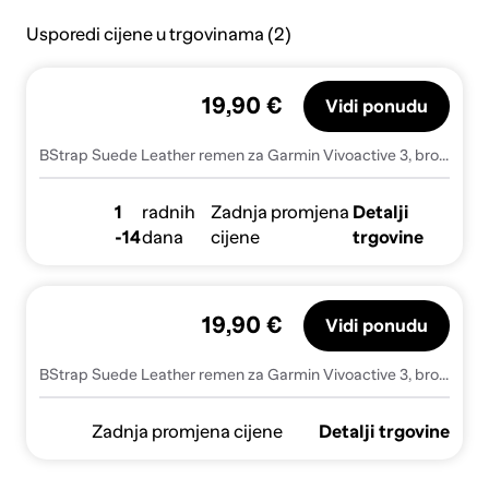
Usporedi cijene u trgovinama (2)
19,90 €
Vidi ponudu
BStrap Suede Leather remen za Garmin Vivoactive 3, brown
1
radnih
Zadnja promjena
Detalji
-14
dana
cijene
trgovine
19,90 €
Vidi ponudu
BStrap Suede Leather remen za Garmin Vivoactive 3, brown (SSG020C0206)
Zadnja promjena cijene
Detalji trgovine