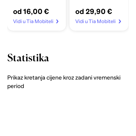
Apple Sata 4-7/SE
od 16,00 €
od 29,90 €
40/41mm prozirno
Vidi u Tia Mobiteli
Vidi u Tia Mobiteli
Statistika
Prikaz kretanja cijene kroz zadani vremenski
period