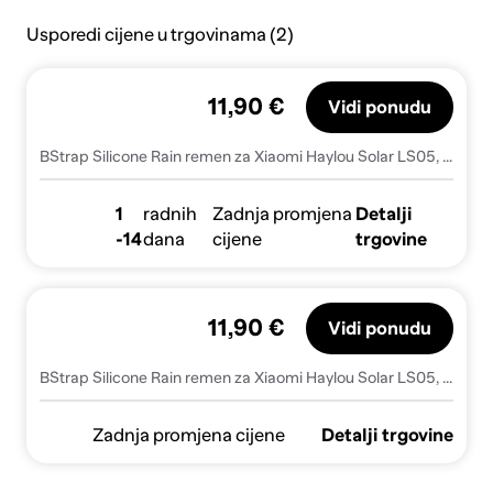
Usporedi cijene u trgovinama (2)
11,90 €
Vidi ponudu
BStrap Silicone Rain remen za Xiaomi Haylou Solar LS05, teal
1
radnih
Zadnja promjena
Detalji
-14
dana
cijene
trgovine
11,90 €
Vidi ponudu
BStrap Silicone Rain remen za Xiaomi Haylou Solar LS05, teal (SSG014C2008)
Zadnja promjena cijene
Detalji trgovine