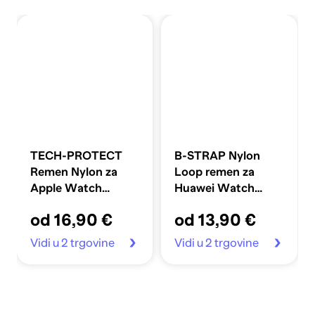
TECH-PROTECT
B-STRAP Nylon
Remen Nylon za
Loop remen za
Apple Watch
Huawei Watch
40/41/42mm,
GT/GT2 46mm,
od 16,90 €
od 13,90 €
cream
yellow
Vidi u 2 trgovine
Vidi u 2 trgovine