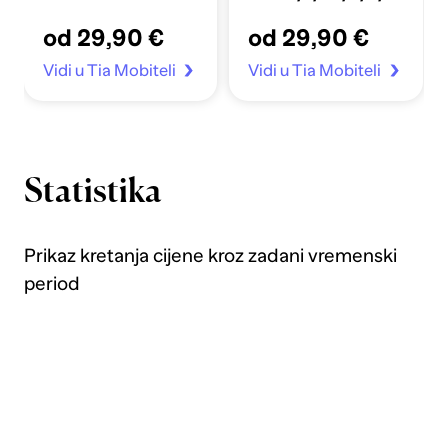
Apple Sata 4-7/SE
crno
od 29,90 €
od 29,90 €
40/41mm prozirno
Vidi u Tia Mobiteli
Vidi u Tia Mobiteli
Statistika
Prikaz kretanja cijene kroz zadani vremenski
period