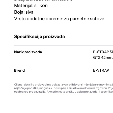
Materijal: silikon
Boja: siva
Vrsta dodatne opreme: za pametne satove
Specifikacija proizvoda
Naziv proizvoda
B-STRAP Si
GT2 42mm, 
Brend
B-STRAP
Cijene i detalji o proizvodima dolaze iz vanjskih izvora i mjenjaju se dnevnim a
najtočnije podatke, moguća su odstupanja ili razlike u odnosu na trgovinu. Prij
odabranog prodavatelja. Ako primjetite grešku u opisu proizvoda ili specifikac