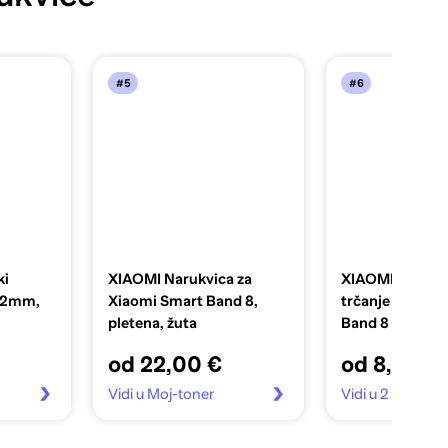
#5
#6
ki
XIAOMI Narukvica za
XIAOMI Privjes
 22mm,
Xiaomi Smart Band 8,
trčanje Xiaomi
pletena, žuta
Band 8
od 22,00 €
od 8,55 €
Vidi u Moj-toner
Vidi u 2 trgovin