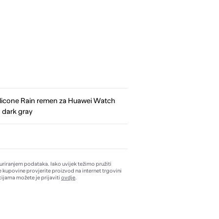
licone Rain remen za Huawei Watch
dark gray
žuriranjem podataka. Iako uvijek težimo pružiti
e kupovine provjerite proizvod na internet trgovini
ijama možete je prijaviti
ovdje
.