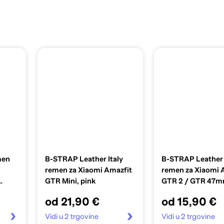
men
B-STRAP Leather Italy
B-STRAP Leather
remen za Xiaomi Amazfit
remen za Xiaomi 
GTR Mini, pink
GTR 2 / GTR 47m
blue
od 21,90 €
od 15,90 €
Vidi u 2 trgovine
Vidi u 2 trgovine