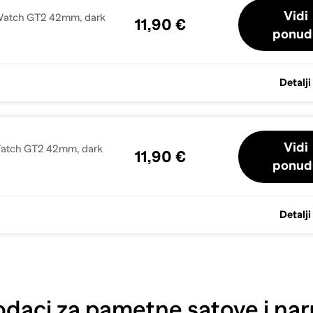
Vidi
 Watch GT2 42mm, dark
11,90 €
ponud
Detalji
Vidi
 Watch GT2 42mm, dark
11,90 €
ponud
Detalji
daci za pametne satove i nar