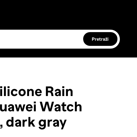
Pretraži
licone Rain
Huawei Watch
 dark gray