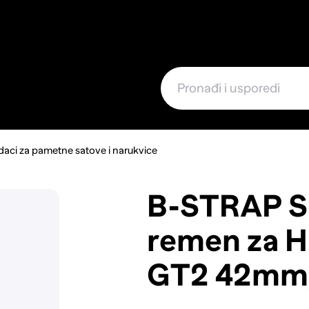
e
aci za pametne satove i narukvice
B-STRAP Si
remen za 
GT2 42mm,