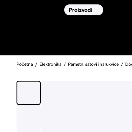
Osiguranja
Proizvodi
Namirnic
Pronađi, usporedi i donesi
najbolju
odluku o kupnji.
Početna
Elektronika
Pametni satovi i narukvice
Dod