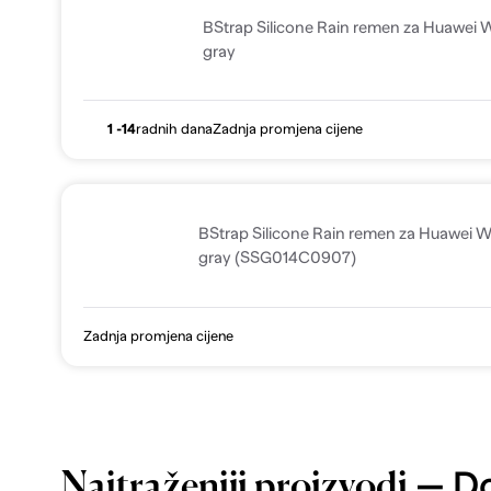
BStrap Silicone Rain remen za Huawei
gray
1 -14
radnih dana
Zadnja promjena cijene
BStrap Silicone Rain remen za Huawei
gray (SSG014C0907)
Zadnja promjena cijene
— Do
Najtraženiji proizvodi