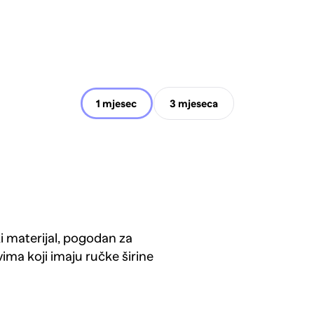
1 mjesec
3 mjeseca
materijal, pogodan za
ima koji imaju ručke širine