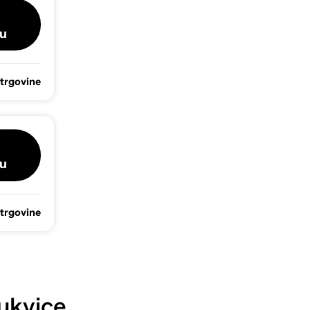
u
 trgovine
u
 trgovine
ukvice