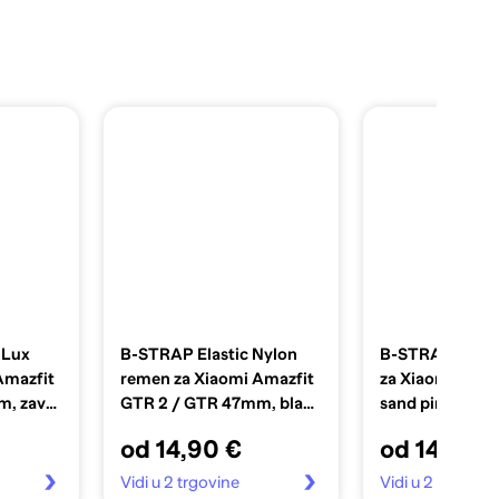
 Lux
B-STRAP Elastic Nylon
B-STRAP Silic
Amazfit
remen za Xiaomi Amazfit
za Xiaomi Redm
m, zavy
GTR 2 / GTR 47mm, black
sand pink
qiao
od 14,90 €
od 14,90 
Vidi u 2 trgovine
Vidi u 2 trgovin