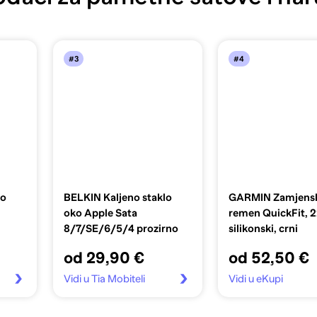
#3
#4
lo
BELKIN Kaljeno staklo
GARMIN Zamjens
oko Apple Sata
remen QuickFit,
8/7/SE/6/5/4 prozirno
silikonski, crni
od 29,90 €
od 52,50 €
Vidi u Tia Mobiteli
Vidi u eKupi