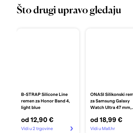
Što drugi upravo gledaju
B-STRAP Silicone Line
ONASI Silikonski re
remen za Honor Band 4,
za Samsung Galaxy
light blue
Watch Ultra 47 mm,
narančasta
od 12,90 €
od 18,99 €
Vidi u 2 trgovine
Vidi u Mall.hr