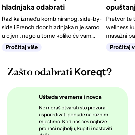
hladnjaka odabrati
opuštan
Razlika između kombiniranog, side-by-
Pretvorite t
side i French door hladnjaka nije samo
wellness ku
u cijeni, nego u tome koliko će vam
masažni ba
život u kuhinji biti jednostavan
odgovarati
Pročitaj više
Pročitaj v
sljedećih deset godina.
Koreqt?
Zašto odabrati
Ušteda vremena i novca
Ne moraš otvarati sto prozora i
uspoređivati ponude na raznim
mjestima. Kod nas ćeš najbrže
pronaći najbolju, kupiti i nastaviti