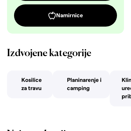
Namirnice
Izdvojene kategorije
Kosilice
Planinarenje i
Kli
za travu
camping
uređ
pri