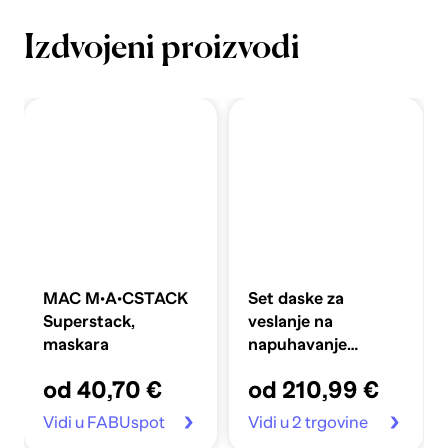
Izdvojeni proizvodi
MAC M·A·CSTACK
Set daske za
Superstack,
veslanje na
maskara
napuhavanje
360x81x10 cm,
od 40,70 €
od 210,99 €
plavi
Vidi u FABUspot
Vidi u 2 trgovine