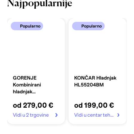
Najpopularnije
Popularno
Popularno
GORENJE
KONČAR Hladnjak
Kombinirani
HL55204BM
hladnjak
FLRK14EPS4
od 279,00 €
od 199,00 €
Vidi u 2 trgovine
Vidi u centar tehnike