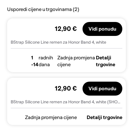
Usporedi cijene u trgovinama (2)
12,90 €
Vidi ponudu
BStrap Silicone Line remen za Honor Band 4, white
1
radnih
Zadnja promjena
Detalji
-14
dana
cijene
trgovine
12,90 €
Vidi ponudu
BStrap Silicone Line remen za Honor Band 4, white (SHO001C10)
Zadnja promjena cijene
Detalji trgovine