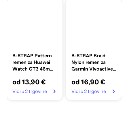
B-STRAP Pattern
B-STRAP Braid
remen za Huawei
Nylon remen za
Watch GT3 46mm,
Garmin Vivoactive
purple
5, blue white
od 13,90 €
od 16,90 €
Vidi u 2 trgovine
Vidi u 2 trgovine