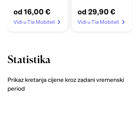
Apple Sata 4-7/SE
od 16,00 €
od 29,90 €
40/41mm prozirno
Vidi u Tia Mobiteli
Vidi u Tia Mobiteli
Statistika
Prikaz kretanja cijene kroz zadani vremenski
period