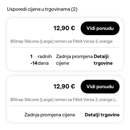
Usporedi cijene u trgovinama (2)
12,90 €
Vidi ponudu
BStrap Silicone (Large) remen za Fitbit Versa 3, orange
1
radnih
Zadnja promjena
Detalji
-14
dana
cijene
trgovine
12,90 €
Vidi ponudu
BStrap Silicone (Large) remen za Fitbit Versa 3, orange (SFI013C04)
Zadnja promjena cijene
Detalji trgovine