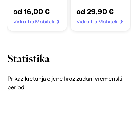
Apple Sata 4-7/SE
od 16,00 €
od 29,90 €
40/41mm prozirno
Vidi u Tia Mobiteli
Vidi u Tia Mobiteli
Statistika
Prikaz kretanja cijene kroz zadani vremenski
period