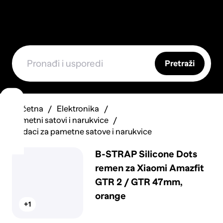
Pretraži
Početna
Elektronika
Pametni satovi i narukvice
Dodaci za pametne satove i narukvice
B-STRAP Silicone Dots
remen za Xiaomi Amazfit
GTR 2 / GTR 47mm,
orange
+1