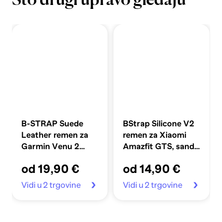
Što drugi upravo gledaju
B-STRAP Suede
BStrap Silicone V2
Leather remen za
remen za Xiaomi
Garmin Venu 2
Amazfit GTS, sand
Plus, brown
pink
od 19,90 €
od 14,90 €
Vidi u 2 trgovine
Vidi u 2 trgovine