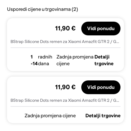
Usporedi cijene u trgovinama (2)
11,90 €
Vidi ponudu
BStrap Silicone Dots remen za Xiaomi Amazfit GTR 2 / GTR 47mm, orange
1
radnih
Zadnja promjena
Detalji
-14
dana
cijene
trgovine
11,90 €
Vidi ponudu
BStrap Silicone Dots remen za Xiaomi Amazfit GTR 2 / GTR 47mm, orange (SSG013C1207)
Zadnja promjena cijene
Detalji trgovine